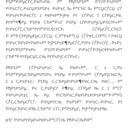
РЅР°РІРµСЃС‚РёР»Рё, Р° РђРЅРЅР° Р‘СѓР·РѕРІР°,
РїРѕСЃС‚РѕСЏРЅРЅРѕ РѕР±С‰Р°СЋС‰Р°СЏСЃСЏ СЃ
РїРѕРґРїРёСЃС‡РёРєР°РјРё РІ СЃРѕС†СЃРµС‚Рё,
РґР°Р¶Рµ РЅРё СЂР°Р·Сѓ РЅРµ СѓРїРѕРјСЏРЅСѓР»Р°
РїРѕСЃС‚СЂР°РґР°РІС€СѓСЋ СЃРµСЃС‚СЂСѓ.
Р Р°Р·СѓРјРµРµС‚СЃСЏ, С‚Р°РєР°СЏ СЃРёС‚СѓР°С†РёСЏ
РїРѕСЂРѕРґРёР»Р° РјРЅРѕР¶РµСЃС‚РІРѕ СЃР»СѓС…РѕРІ,
РѕРґРЅР°РєРѕ Р‘СѓР·РѕРІР° РїРѕСЃРїРµС€РёР»Р°
СЂР°Р·РІРµСЏС‚СЊ РґРѕРјС‹СЃР»С‹.
РћРЅР° СЃРѕРѕР±С‰РёР»Р°, С‡С‚Рѕ
РЅР°РјРµСЂРµРЅРЅРѕ РЅРµ Р·РІР°Р»Р° СЃРµРјСЊСЋ,
С‡С‚РѕР±С‹ РЅРµ С‚СЂРµРІРѕР¶РёС‚СЊ РёС…, Р°
РђРЅРЅРµ, Рє С‚РѕРјСѓ Р¶Рµ, СЃРµР№С‡Р°СЃ
РІРѕРѕР±С‰Рµ РїСЂРѕС‚РёРІРѕРїРѕРєР°Р·Р°РЅ
СЃС‚СЂРµСЃСЃ, РІРµРґСЊ РѕРЅР° РІРѕС‚-РІРѕС‚ РІ
РїРµСЂРІС‹Р№ СЂР°Р· СЃС‚Р°РЅРµС‚ РјР°РјРѕР№.
вЂ” РїРѕРґРµР»РёР»Р°СЃСЊ РћР»СЊРіР°.