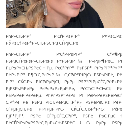
РћР»СЊРіР° Р‘СѓР·РѕРІР° Р¤РѕС‚Рѕ:
РЎРѕС†РёР°Р»СЊРЅС‹Рµ СЃРµС‚Рё
РћР»СЊРіР° Р‘СѓР·РѕРІР° СѓР¶Рµ
РЅРµСЃРєРѕР»СЊРєРѕ РґРЅРµР№ Р»РµР¶РёС‚ РІ
Р±РѕР»СЊРЅРёС†Рµ, РєСѓРґР° РѕРЅР° РїРѕРїР°Р»Р°
РёР·-Р·Р° Р¶СѓС‚РєРѕР№ С‚СЂР°РІРјС‹ РЅРѕРіРё, Рё
Р·Р° СЌС‚Рѕ РІСЂРµРјСЏ РµРµ РЅР°РІРµСЃС‚РёР»Рё
РјРЅРѕРіРёРµ РєРѕР»Р»РµРіРё, РґСЂСѓР·СЊСЏ Рё
Р±Р»РёР·РєРёРµ. РћРґРЅР°РєРѕ РІ РєР»РёРЅРёРєСѓ
С‚Р°Рє Рё РЅРµ РїСЂРёРµС…Р°Р» РЅРёРєС‚Рѕ РёР·
СЃРµРјСЊРё Р·РІРµР·РґС‹ СЌСЃС‚СЂР°РґС‹. РќРё
РјР°РјР°, РЅРё СЃРµСЃС‚СЂР°, РЅРё РѕС‚РµС†
РёСЃРїРѕР»РЅРёС‚РµР»СЊРЅРёС†С‹ РµРµ РЅРµ