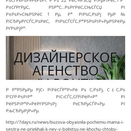
РѕСЃРєРѕР»РєРѕРІ. Р”Рѕ 22 РёСЋРЅСЏ РїРµРІРёС†Р°
Р±СѓРґРµС‚ РЅР°С…РѕРґРёС‚СЊСЃСЏ РІ
Р±РѕР»СЊРЅРёС†Рµ, Р° РїРѕС‚РѕРј РµР№
РїСЂРµРґСЃС‚РѕРёС‚ РІРѕСЃСЃС‚Р°РЅРѕРІР»РµРЅРёРµ
РґРѕРјР°.
Р Р°РЅРµРµ РјС‹ РїРёСЃР°Р»Рё Рѕ С‚РѕРј, С‡С‚Рѕ
Р‘СѓР·РѕРІР° РІС‹СЃС‚СѓРїРёР»Р° РІ
РёРЅРІР°Р»РёРґРЅРѕРј РєСЂРµСЃР»Рµ РІ
РљСЂРµРјР»Рµ.
http://7days.ru/news/buzova-obyasnila-pochemu-mama-i-
sestra-ne-priekhali-k-ney-v-bolnitsu-ne-khochu-chtoby-