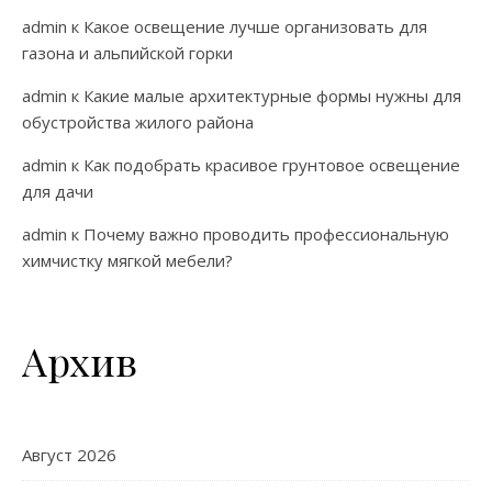
admin
к
Какое освещение лучше организовать для
газона и альпийской горки
admin
к
Какие малые архитектурные формы нужны для
обустройства жилого района
admin
к
Как подобрать красивое грунтовое освещение
для дачи
admin
к
Почему важно проводить профессиональную
химчистку мягкой мебели?
Архив
Август 2026