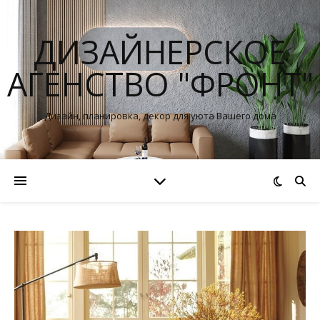
ДИЗАЙНЕРСКОЕ
АГЕНСТВО "ФРОНТ"
Дизайн, планировка, декор для уюта Вашего дома