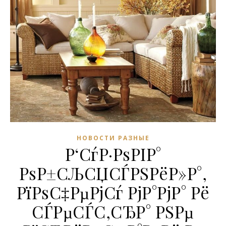
НОВОСТИ РАЗНЫЕ
Р‘СѓР·РѕРІР°
РѕР±СЉСЏСЃРЅРёР»Р°,
РїРѕС‡РµРјСѓ РјР°РјР° Рё
СЃРµСЃС‚СЂР° РЅРµ