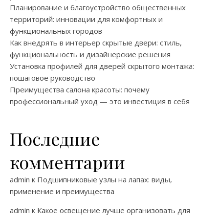
Планирование и благоустройство общественных
территорий: инновации для комфортных и
функциональных городов
Как внедрять в интерьер скрытые двери: стиль,
функциональность и дизайнерские решения
Установка профилей для дверей скрытого монтажа:
пошаговое руководство
Преимущества салона красоты: почему
профессиональный уход — это инвестиция в себя
Последние
комментарии
admin
к
Подшипниковые узлы на лапах: виды,
применение и преимущества
admin
к
Какое освещение лучше организовать для