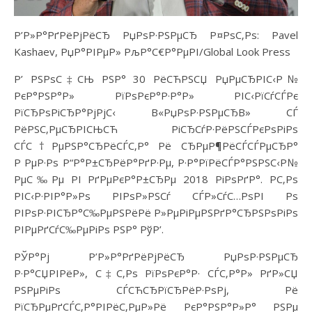
Р’Р»Р°РґРёРјРёСЂ РџРѕР·РЅРµСЂ Р¤РѕС‚Рѕ: Pavel
Kashaev, РџР°РІРµР» РљР°С€Р°РµРІ/Global Look Press
Р’ РЅРѕС‡СЊ РЅР° 30 РёСЋРЅСЏ РџРµСЂРІС‹Р№
РєР°РЅР°Р» РїРѕРєР°Р·Р°Р» РІС‹РїСѓСЃРє
РїСЂРѕРіСЂР°РјРјС‹ В«РџРѕР·РЅРµСЂВ» СЃ
РёРЅС‚РµСЂРІСЊСЋ РіСЂСѓР·РёРЅСЃРєРѕРіРѕ
СЃС†РµРЅР°СЂРёСЃС‚Р° Рё СЂРµР¶РёСЃСЃРµСЂР°
Р РµР·Рѕ Р“Р°Р±СЂРёР°РґР·Рµ, Р·Р°РїРёСЃР°РЅРЅС‹Р№
РµС‰Рµ РІ РґРµРєР°Р±СЂРµ 2018 РіРѕРґР°. Р­С‚Рѕ
РІС‹Р·РІР°Р»Рѕ РІРѕР»РЅСѓ СЃР»СѓС…РѕРІ Рѕ
РІРѕР·РІСЂР°С‰РµРЅРёРё Р»РµРіРµРЅРґР°СЂРЅРѕРіРѕ
РІРµРґСѓС‰РµРіРѕ РЅР° РўР’.
РЎР°Рј Р’Р»Р°РґРёРјРёСЂ РџРѕР·РЅРµСЂ
Р·Р°СЏРІРёР», С‡С‚Рѕ РїРѕРєР°Р· СЃС‚Р°Р» РґР»СЏ
РЅРµРіРѕ СЃСЋСЂРїСЂРёР·РѕРј, Рё
РїСЂРµРґСЃС‚Р°РІРёС‚РµР»Рё РєР°РЅР°Р»Р° РЅРµ