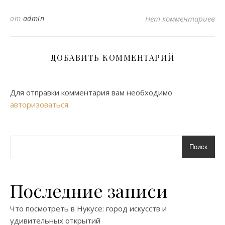
от
admin
Нет комментариев
ДОБАВИТЬ КОММЕНТАРИЙ
Для отправки комментария вам необходимо
авторизоваться
.
Поиск
Последние записи
Что посмотреть в Нукусе: город искусств и
удивительных открытий