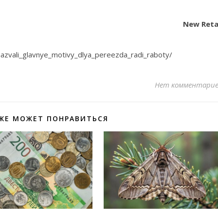
New Reta
e_nazvali_glavnye_motivy_dlya_pereezda_radi_raboty/
Нет комментари
ЖЕ МОЖЕТ ПОНРАВИТЬСЯ