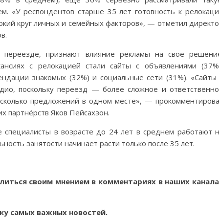
м. «У респондентов старше 35 лет готовность к релокац
окий круг личных и семейных факторов», — отметил директ
в.
о переезде, признают влияние рекламы на своё решени
ансиях с релокацией стали сайты с объявлениями (37%
ендации знакомых (32%) и социальные сети (31%). «Сайты
дио, поскольку переезд — более сложное и ответственн
есколько предложений в одном месте», — прокомментиров
их партнёрств Яков Пейсахзон.
е специалисты в возрасте до 24 лет в среднем работают 
ьность занятости начинает расти только после 35 лет.
литься своим мнением в комментариях в наших канала
ку самых важных новостей.