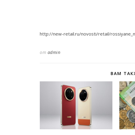
http://new-retail.ru/novosti/retail/rossiyan
от
admin
ВАМ ТАК