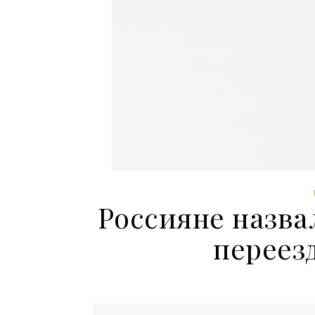
Россияне назва
переез