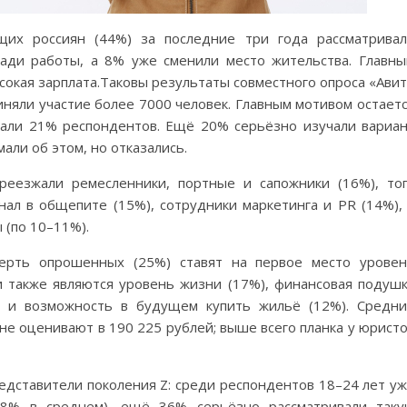
щих россиян (44%) за последние три года рассматрива
ади работы, а 8% уже сменили место жительства. Главн
сокая зарплата.Таковы результаты совместного опроса «Ави
иняли участие более 7000 человек. Главным мотивом остает
хали 21% респондентов. Ещё 20% серьёзно изучали вариа
али об этом, но отказались.
реезжали ремесленники, портные и сапожники (16%), то
л в общепите (15%), сотрудники маркетинга и PR (14%),
 (по 10–11%).
ерть опрошенных (25%) ставят на первое место урове
 также являются уровень жизни (17%), финансовая подуш
%) и возможность в будущем купить жильё (12%). Средн
е оценивают в 190 225 рублей; выше всего планка у юрист
едставители поколения Z: среди респондентов 18–24 лет у
8% в среднем), ещё 36% серьёзно рассматривали так