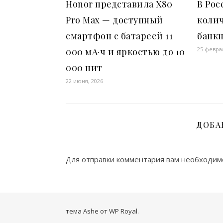
Honor представила X80
В Рос
Pro Max — доступный
коли
смартфон с батареей 11
банк
25 февра
000 мА·ч и яркостью до 10
000 нит
22 июня, 2026
ДОБА
Для отправки комментария вам необходи
тема Ashe от
WP Royal
.