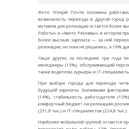
Фото: Freepik Почти половина работаю
возможность переезда в другой город р
мотивом для релокации остается более вы
Работы» и «Авито Рекламы», в котором пр
более высокая зарплата — за ней перее
релокации, но пока не решились, а 16% дум
Чаще других за последние три года пе
менеджеры (15%), обслуживающий персона
также водители, курьеры и IT-специалисты
При выборе города для переезда четв
будущей зарплаты. Значимыми факторами
(14%), стабильность работодателя (13
комфортный бюджет на релокацию россиян
(231,8 тыс.) и IT-специалистов (224,8 тыс.).
Наиболее мобильной группой остаются пр
переезжали ради работы 13% (против 