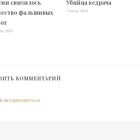
сии снизилось
Убийца кедрача
7 июля, 2026
чество фальшивых
нот
ля, 2026
ВИТЬ КОММЕНТАРИЙ
мо
авторизоваться
.