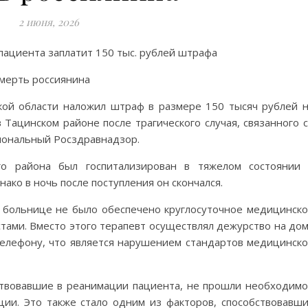
2 июня, 2026
пациента заплатит 150 тыс. рублей штрафа
кой области наложил штраф в размере 150 тысяч рублей 
Тацинском районе после трагического случая, связанного 
иональный Росздравнадзор.
о района был госпитализирован в тяжелом состоянии
ако в ночь после поступления он скончался.
в больнице не было обеспечено круглосуточное медицинск
тами. Вместо этого терапевт осуществлял дежурство на до
телефону, что является нарушением стандартов медицинск
аствовавшие в реанимации пациента, не прошли необходим
ии. Это также стало одним из факторов, способствовавш