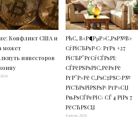
ие: Конфликт США и
РћС‚ В«Р¶РµР»С‚РѕР№В»
а может
СѓРіСЂРѕР·С‹ РґРѕ +27
олкнуть инвесторов
РіСЂР°РґСѓСЃРѕРІ:
коину
СЃРёРЅРѕРїС‚РёРєРё
 2026
РґР°Р»Рё С‚РѕС‡РЅС‹Р№
РїСЂРѕРіРЅРѕР· РґР»СЏ
РњРѕСЃРєРІС‹ СЃ 4 РїРѕ 7
РёСЋРЅСЏ
4 июня, 2026