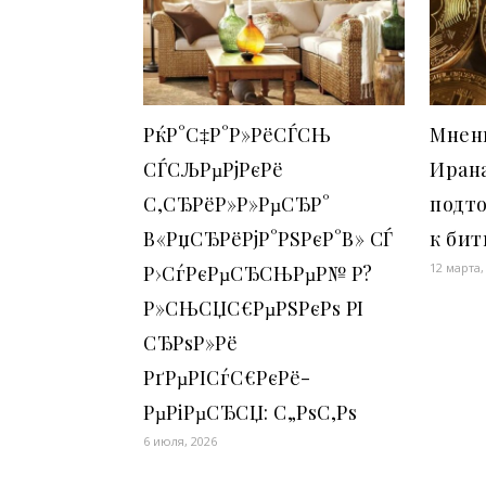
РќР°С‡Р°Р»РёСЃСЊ
Мнен
СЃСЉРµРјРєРё
Иран
С‚СЂРёР»Р»РµСЂР°
подт
В«РџСЂРёРјР°РЅРєР°В» СЃ
к бит
12 марта,
Р›СѓРєРµСЂСЊРµР№ Р?
Р»СЊСЏС€РµРЅРєРѕ РІ
СЂРѕР»Рё
РґРµРІСѓС€РєРё-
РµРіРµСЂСЏ: С„РѕС‚Рѕ
6 июля, 2026