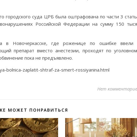
го городского суда ЦРБ была оштрафована по части 3 стат
авонарушениях Российской Федерации на сумму 150 тыс
ма в Новочеркасске, где роженице по ошибке ввели 
ющий препарат вместо анестезии, проходят по уголовно
обвинение пока не предъявлено.
-bolnica-zaplatit-shtraf-za-smert-rossiyanina.html
Нет комментари
ЖЕ МОЖЕТ ПОНРАВИТЬСЯ