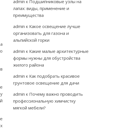
admin
к
Подшипниковые узлы на
лапах: виды, применение и
преимущества
admin
к
Какое освещение лучше
организовать для газона и
альпийской горки
на
со
admin
к
Какие малые архитектурные
формы нужны для обустройства
жилого района
 в
admin
к
Как подобрать красивое
грунтовое освещение для дачи
ое
му
admin
к
Почему важно проводить
ой
профессиональную химчистку
мягкой мебели?
ое
их