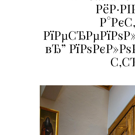
РёР·Р
Р°РєС
РїРµСЂРµРїРѕР
вЂ” РїРѕРєР»Р
С‚С