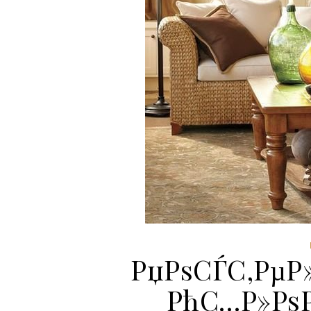
РџРѕСЃС‚РµР
РћС…Р»РѕР