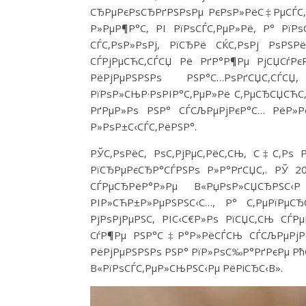
СЂРµРєРѕСЂРґРЅРѕРµ РєРѕР»РёС‡РµСЃС‚Р
Р»РµР¶Р°С‚ РІ РїРѕСЃС‚РµР»Рё, Р° РїР
СЃС‚РѕР»РѕРј, РїСЂРё СЌС‚РѕРј РѕР
СЃРјРµСЋС‚СЃСЏ Рё РґР°Р¶Рµ РјСЏСѓРє
РёРјРµРЅРЅРѕ РЅР°С…РѕРґСЏС‚СЃСЏ
РїРѕР»СЊР·РѕРІР°С‚РµР»Рё С‚РµСЂСЏСЋС‚
РґРµР»Рѕ РЅР° СЃСЉРµРјРєР°С… РёР»Р
Р»РѕР±С‹СЃС‚РёРЅР°.
РЎС‚РѕРёС‚ РѕС‚РјРµС‚РёС‚СЊ, С‡С‚Рѕ 
РїСЂРµРєСЂР°СЃРЅРѕ Р»Р°РґСЏС‚. РЎ 20
СЃРµСЂРёР°Р»Рµ В«РџРѕР»СЏСЂРЅ
РІР»СЋР±Р»РµРЅРЅС‹С…, Р° С‚РµРїРµС
РјРѕРјРµРЅС‚ РІС‹С€Р»Рѕ РїСЏС‚СЊ СЃР
СѓР¶Рµ РЅР°С‡Р°Р»РёСЃСЊ СЃСЉРµРјРєР
РёРјРµРЅРЅРѕ РЅР° РїР»РѕС‰Р°РґРєРµ Рћ
В«РїРѕСЃС‚РµР»СЊРЅС‹Рµ РёРіСЂС‹В».