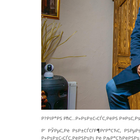
Р?РІР°РЅ РћС…Р»РѕР±С‹СЃС‚РёРЅ Р¤РѕС‚Рѕ
Р’ РЎРµС‚Рё РѕР±СЃСѓР¶РґР°СЋС‚ РЅРµР
Р»РѕР±С‹СЃС‚РёРЅРѕРј Рё РљР°СЂРёРЅР