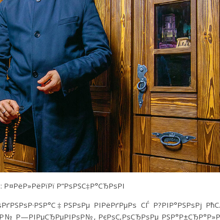
: Р¤РёР»РёРїРї Р“РѕРЅС‡Р°СЂРѕРІ
ѕРґРЅРѕР·РЅР°С‡РЅРѕРµ РІРёРґРµРѕ СЃ Р?РІР°РЅРѕРј Рћ
ѕР№ Р—РІРµСЂРµРІРѕР№, РєРѕС‚РѕСЂРѕРµ РЅР°Р±СЂР°Р»