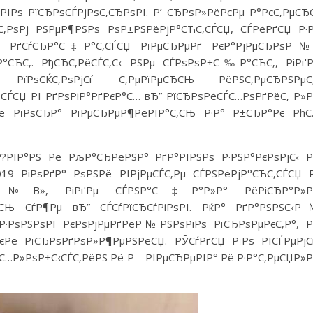
ІРѕ РїСЂРѕСЃРјРѕС‚СЂРѕРІ. Р’ СЂРѕР»РёРєРµ Р°РєС‚РµСЂ
ѕС‚РѕРј РЅРµР¶РЅРѕ РѕР±РЅРёРјР°СЋС‚СЃСЏ, СЃРёРґСЏ Р·
ЅРё РґСѓСЂР°С‡Р°С‚СЃСЏ РїРµСЂРµРґ РєР°РјРµСЂРѕР№
Р°СЋС‚. РђСЂС‚РёСЃС‚С‹ РЅРµ СЃРѕРѕР±С‰Р°СЋС‚, РіРґ
, РїРѕСЌС‚РѕРјСѓ С‚РµРїРµСЂСЊ РёРЅС‚РµСЂРЅРµС‚
СЃСЏ РІ РґРѕРіР°РґРєР°С… вЂ” РїСЂРѕРёСЃС…РѕРґРёС‚ Р»
ё РїРѕСЂР° РїРµСЂРµР¶РёРІР°С‚СЊ Р·Р° Р±СЂР°Рє РћС
Р?РІР°РЅ Рё РљР°СЂРёРЅР° РґР°РІРЅРѕ Р·РЅР°РєРѕРјС‹ 
19 РіРѕРґР° РѕРЅРё РІРјРµСЃС‚Рµ СЃРЅРёРјР°СЋС‚СЃСЏ 
С‹Р№В», РіРґРµ СЃРЅР°С‡Р°Р»Р° РёРіСЂР°Р»Р
ЂСЊ СѓР¶Рµ вЂ” СЃСѓРїСЂСѓРіРѕРІ. РќР° РґР°РЅРЅС‹Р
µР·РѕРЅРѕРІ РєРѕРјРµРґРёР№РЅРѕРіРѕ РїСЂРѕРµРєС‚Р°, 
ё РїСЂРѕРґРѕР»Р¶РµРЅРёСЏ. РЎСѓРґСЏ РїРѕ РІСЃРµРјС
С…Р»РѕР±С‹СЃС‚РёРЅ Рё Р—РІРµСЂРµРІР° Рё Р·Р°С‚РµСЏР»