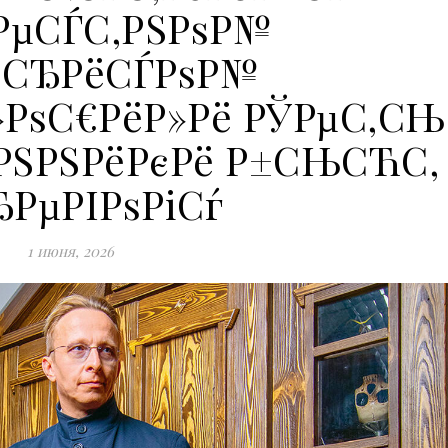
ІРµСЃС‚РЅРѕР№
‚СЂРёСЃРѕР№
»РѕС€РёР»Рё РЎРµС‚СЊ
ѕРЅРЅРёРєРё Р±СЊСЋС‚
ЂРµРІРѕРіСѓ
1 июня, 2026