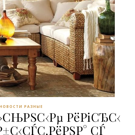
НОВОСТИ РАЗНЫЕ
»СЊРЅС‹Рµ РёРіСЂС‹
±С‹СЃС‚РёРЅР° СЃ