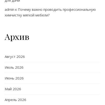
для дачи
admin
к
Почему важно проводить профессиональную
химчистку мягкой мебели?
Архив
Август 2026
Июль 2026
Июнь 2026
Май 2026
Апрель 2026