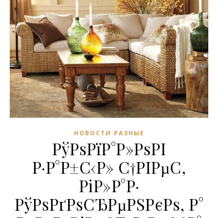
НОВОСТИ РАЗНЫЕ
РўРѕРїР°Р»РѕРІ
Р·Р°Р±С‹Р» С†РІРµС‚
РіР»Р°Р·
РўРѕРґРѕСЂРµРЅРєРѕ, Р°