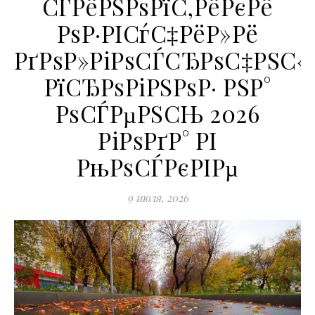
СЃРёРЅРѕРїС‚РёРєРё
РѕР·РІСѓС‡РёР»Рё
РґРѕР»РіРѕСЃСЂРѕС‡РЅС‹
РїСЂРѕРіРЅРѕР· РЅР°
РѕСЃРµРЅСЊ 2026
РіРѕРґР° РІ
РњРѕСЃРєРІРµ
9 июля, 2026