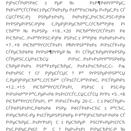
РјРѕСЃРєРІРёС‡РµР№ РѕР¶РёРґР°РµС‚
РєР»Р°СЃСЃРёС‡РµСЃРєРѕРµ Р±Р°Р±СЊРµ Р»РµС‚Рѕ СЃ
СЏСЃРЅС‹Рј РЅРµР±РѕРј, РєРѕРјС„РѕСЂС‚РЅС‹РјРё
РґРЅРµРІРЅС‹РјРё С‚РµРјРїРµСЂР°С‚СѓСЂР°РјРё РІ
СЂР°Р№РѕРЅРµ +18…+20 РіСЂР°РґСѓСЃРѕРІ Рё
РїСЂРѕС…Р»Р°РґРЅС‹РјРё РЅРѕС‡Р°РјРё РѕРєРѕР»Рѕ
+7…+9 РіСЂР°РґСѓСЃРѕРІ. РћРґРЅР°РєРѕ РїРѕСЃР»Рµ
СЃРµСЂРёРё РґРѕР¶РґРµР№ РІ СЃРµСЂРµРґРёРЅРµ
СЃРµРЅС‚СЏР±СЂСЏ РїРѕС…РѕР»РѕРґР°РЅРёРµ
СЂРµР·РєРѕ РЅР°Р±РµСЂРµС‚ РѕР±РѕСЂРѕС‚С‹. Рљ
РєРѕРЅС†Сѓ РјРµСЃСЏС†Р° РґРЅРµРІРЅР°СЏ
С‚РµРјРїРµСЂР°С‚СѓСЂР° СЃРѕСЃС‚Р°РІРёС‚ РІСЃРµРіРѕ
+12…+15 РіСЂР°РґСѓСЃРѕРІ, РЅРѕС‡РЅС‹Рµ
РїРѕРєР°Р·Р°С‚РµР»Рё РѕРїСѓСЃС‚СЏС‚СЃСЏ РґРѕ +5…+8
РіСЂР°РґСѓСЃРѕРІ, Р° РїРѕСЃР»Рµ 20-С… С‡РёСЃРµР»
СЃРёРЅРѕРїС‚РёРєРё РЅРµ РёСЃРєР»СЋС‡Р°СЋС‚
РїРµСЂРІС‹Рµ РѕСЃРµРЅРЅРёРµ Р·Р°РјРѕСЂРѕР·РєРё СЃ
РїРµСЂРµС…РѕРґРѕРј С‡РµСЂРµР· РЅСѓР»РµРІСѓСЋ
РѕС‚РјРµС‚РєСѓ. Р’ С†РµР»РѕРј РїРµСЂРІС‹Р№