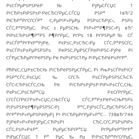
РѕСЃРµРЅРЅРёР№ РјРµСЃСЏС†
РїСЂРѕРіРЅРѕР·РёСЂСѓРµС‚СЃСЏ РЅР° 1вЂ“2
РіСЂР°РґСѓСЃР° С‚РµРїР»РµРµ РЅРѕСЂРјС‹, РЅРѕ
СЃС‚Р°РЅРµС‚ РѕС‡РµРЅСЊ РІР»Р°Р¶РЅС‹Рј вЂ”
РіРѕСЂРѕР¶Р°РЅ Р¶РґРµС‚ РґРѕ 18 РґРЅРµР№ СЃ
РѕСЃР°РґРєР°РјРё, РєРѕС‚РѕСЂС‹Рµ СЃС‚Р°РЅСѓС‚
РѕСЃРѕР±РµРЅРЅРѕ РёРЅС‚РµРЅСЃРёРІРЅС‹РјРё РІ
СЃРµСЂРµРґРёРЅРµ Рё РєРѕРЅС†Рµ РїРµСЂРёРѕРґР°.
РћРєС‚СЏР±СЂСЊ РїСЂРёРЅРµСЃРµС‚ РІ РњРѕСЃРєРІСѓ
РЅР°СЃС‚РѕСЏС‰СѓСЋ РѕСЃРµРЅРЅСЋСЋ
СЃС‹СЂРѕСЃС‚СЊ Рё РїСЂРѕРјРѕР·РіР»РѕСЃС‚СЊ,
РєРѕС‚РѕСЂР°СЏ Р±СѓРґРµС‚
СѓСЃСѓРіСѓР±Р»СЏС‚СЊСЃСЏ СЃС‚Р°Р±РёР»СЊРЅРѕ
РїРѕРЅРёР¶РµРЅРЅС‹Рј Р°С‚РјРѕСЃС„РµСЂРЅС‹Рј
РґР°РІР»РµРЅРёРµРј РІ РїСЂРµРґРµР»Р°С… 738вЂ“744
РјРёР»Р»РёРјРµС‚СЂРѕРІ СЂС‚СѓС‚РЅРѕРіРѕ
СЃС‚РѕР»Р±Р°. РџРµСЂРІР°СЏ РґРµРєР°РґР°
РјРµСЃСЏС†Р° РµС‰Рµ РїРѕСЂР°РґСѓРµС‚