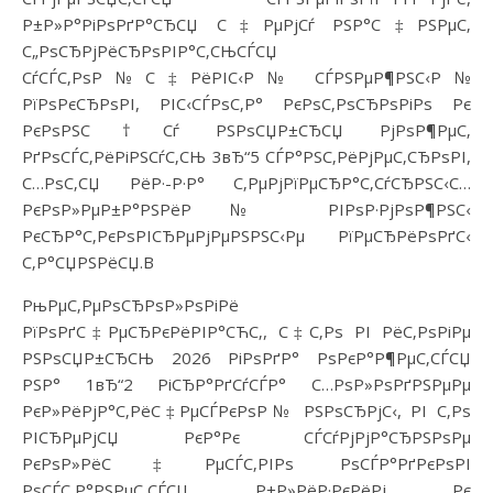
Р±Р»Р°РіРѕРґР°СЂСЏ С‡РµРјСѓ РЅР°С‡РЅРµС‚
С„РѕСЂРјРёСЂРѕРІР°С‚СЊСЃСЏ
СѓСЃС‚РѕР№С‡РёРІС‹Р№ СЃРЅРµР¶РЅС‹Р№
РїРѕРєСЂРѕРІ, РІС‹СЃРѕС‚Р° РєРѕС‚РѕСЂРѕРіРѕ Рє
РєРѕРЅС†Сѓ РЅРѕСЏР±СЂСЏ РјРѕР¶РµС‚
РґРѕСЃС‚РёРіРЅСѓС‚СЊ 3вЂ“5 СЃР°РЅС‚РёРјРµС‚СЂРѕРІ,
С…РѕС‚СЏ РёР·-Р·Р° С‚РµРјРїРµСЂР°С‚СѓСЂРЅС‹С…
РєРѕР»РµР±Р°РЅРёР№ РІРѕР·РјРѕР¶РЅС‹
РєСЂР°С‚РєРѕРІСЂРµРјРµРЅРЅС‹Рµ РїРµСЂРёРѕРґС‹
С‚Р°СЏРЅРёСЏ.В
РњРµС‚РµРѕСЂРѕР»РѕРіРё
РїРѕРґС‡РµСЂРєРёРІР°СЋС‚, С‡С‚Рѕ РІ РёС‚РѕРіРµ
РЅРѕСЏР±СЂСЊ 2026 РіРѕРґР° РѕРєР°Р¶РµС‚СЃСЏ
РЅР° 1вЂ“2 РіСЂР°РґСѓСЃР° С…РѕР»РѕРґРЅРµРµ
РєР»РёРјР°С‚РёС‡РµСЃРєРѕР№ РЅРѕСЂРјС‹, РІ С‚Рѕ
РІСЂРµРјСЏ РєР°Рє СЃСѓРјРјР°СЂРЅРѕРµ
РєРѕР»РёС‡РµСЃС‚РІРѕ РѕСЃР°РґРєРѕРІ
РѕСЃС‚Р°РЅРµС‚СЃСЏ Р±Р»РёР·РєРёРј Рє