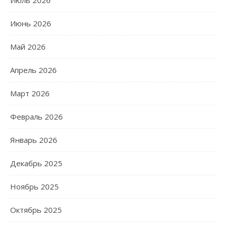
Июль 2026
Июнь 2026
Май 2026
Апрель 2026
Март 2026
Февраль 2026
Январь 2026
Декабрь 2025
Ноябрь 2025
Октябрь 2025