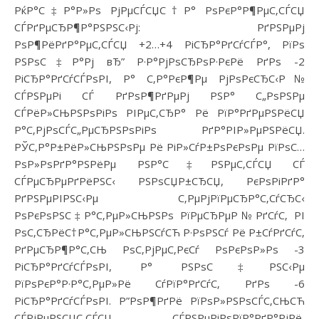
РќР°С‡Р°Р»Рѕ РјРµСЃСЏС†Р° РѕРєР°Р¶РµС‚СЃСЏ
СЃРґРµСЂР¶Р°РЅРЅС‹Рј: РґРЅРµРј
РѕР¶РёРґР°РµС‚СЃСЏ +2…+4 РіСЂР°РґСѓСЃР°, РїРѕ
РЅРѕС‡Р°Рј вЂ” Р·Р°РјРѕСЂРѕР·РєРё РґРѕ -2
РіСЂР°РґСѓСЃРѕРІ, Р° С‚Р°РєР¶Рµ РјРѕРєСЂС‹Р№
СЃРЅРµРі СЃ РґРѕР¶РґРµРј РЅР° С„РѕРЅРµ
СЃРёР»СЊРЅРѕРіРѕ РІРµС‚СЂР° Рё РїР°РґРµРЅРёСЏ
Р°С‚РјРѕСЃС„РµСЂРЅРѕРіРѕ РґР°РІР»РµРЅРёСЏ.
РЎС‚Р°Р±РёР»СЊРЅРѕРµ Рё РіР»СѓР±РѕРєРѕРµ РїРѕС…
РѕР»РѕРґР°РЅРёРµ РЅР°С‡РЅРµС‚СЃСЏ СЃ
СЃРµСЂРµРґРёРЅС‹ РЅРѕСЏР±СЂСЏ, РєРѕРіРґР°
РґРЅРµРІРЅС‹Рµ С‚РµРјРїРµСЂР°С‚СѓСЂС‹
РѕРєРѕРЅС‡Р°С‚РµР»СЊРЅРѕ РїРµСЂРµР№РґСѓС‚ РІ
РѕС‚СЂРёС†Р°С‚РµР»СЊРЅСѓСЋ Р·РѕРЅСѓ Рё Р±СѓРґСѓС‚
РґРµСЂР¶Р°С‚СЊ РѕС‚РјРµС‚РєСѓ РѕРєРѕР»Рѕ -3
РіСЂР°РґСѓСЃРѕРІ, Р° РЅРѕС‡РЅС‹Рµ
РїРѕРєР°Р·Р°С‚РµР»Рё СѓРїР°РґСѓС‚ РґРѕ -6
РіСЂР°РґСѓСЃРѕРІ. Р”РѕР¶РґРё РїРѕР»РЅРѕСЃС‚СЊСЋ
СЃРјРµРЅСЏС‚СЃСЏ СЃРЅРµРіРѕРїР°РґР°РјРё,