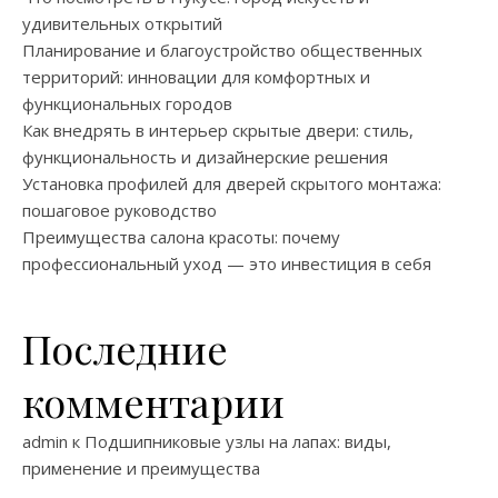
удивительных открытий
Планирование и благоустройство общественных
территорий: инновации для комфортных и
функциональных городов
Как внедрять в интерьер скрытые двери: стиль,
функциональность и дизайнерские решения
Установка профилей для дверей скрытого монтажа:
пошаговое руководство
Преимущества салона красоты: почему
профессиональный уход — это инвестиция в себя
Последние
комментарии
admin
к
Подшипниковые узлы на лапах: виды,
применение и преимущества