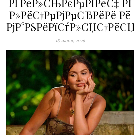
РҐРёР»СЊРєРµРІРёС‡ РІ
Р»РёС†РµРјРµСЂРёРё Рё
РјР°РЅРёРїСѓР»СЏС†РёСЏ
18 июня, 2026