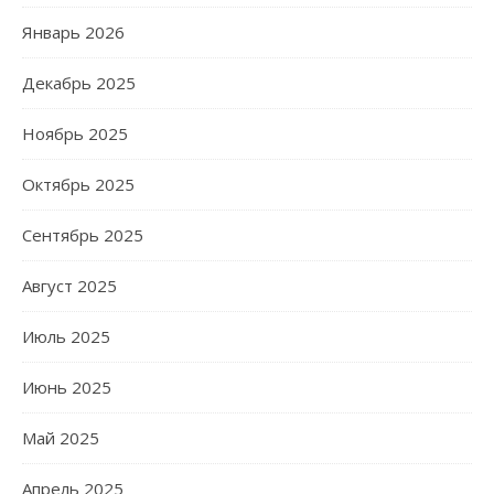
Январь 2026
Декабрь 2025
Ноябрь 2025
Октябрь 2025
Сентябрь 2025
Август 2025
Июль 2025
Июнь 2025
Май 2025
Апрель 2025