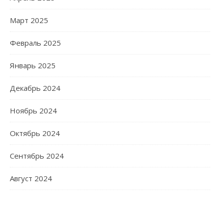
Март 2025
Февраль 2025
Январь 2025
Декабрь 2024
Ноябрь 2024
Октябрь 2024
Сентябрь 2024
Август 2024