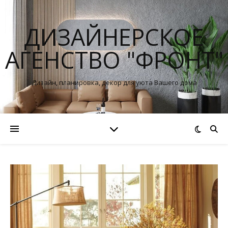
ДИЗАЙНЕРСКОЕ
АГЕНСТВО "ФРОНТ"
Дизайн, планировка, декор для уюта Вашего дома