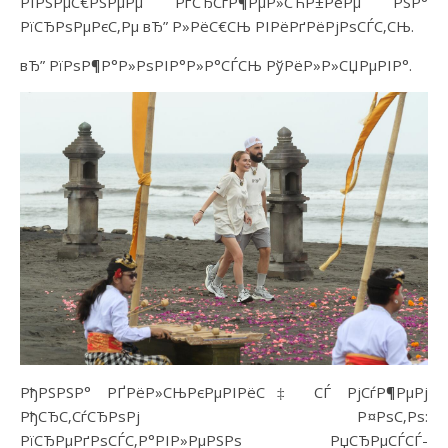
РІРЅРµС€РЅРµРµ РґСЂСѓР¶РµР»СЋР±РёРµ РЅР°
РїСЂРѕРµРєС‚Рµ вЂ” Р»РёС€СЊ РІРёРґРёРјРѕСЃС‚СЊ.
вЂ” РїРѕР¶Р°Р»РѕРІР°Р»Р°СЃСЊ РўРёР»Р»СЏРµРІР°.
РђРЅРЅР° РҐРёР»СЊРєРµРІРёС‡ СЃ РјСѓР¶РµРј
РђСЂС‚СѓСЂРѕРј Р¤РѕС‚Рѕ:
РїСЂРµРґРѕСЃС‚Р°РІР»РµРЅРѕ РџСЂРµСЃСЃ-