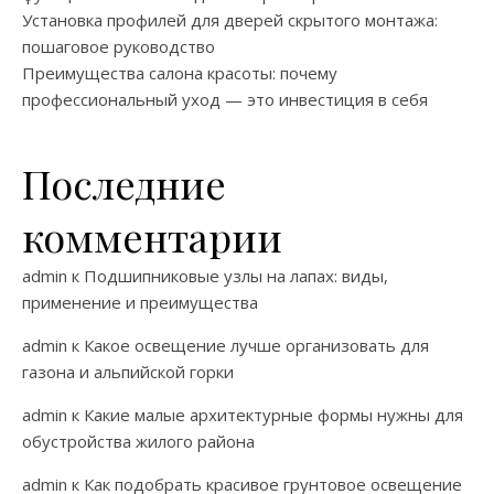
Установка профилей для дверей скрытого монтажа:
пошаговое руководство
Преимущества салона красоты: почему
профессиональный уход — это инвестиция в себя
Последние
комментарии
admin
к
Подшипниковые узлы на лапах: виды,
применение и преимущества
admin
к
Какое освещение лучше организовать для
газона и альпийской горки
admin
к
Какие малые архитектурные формы нужны для
обустройства жилого района
admin
к
Как подобрать красивое грунтовое освещение