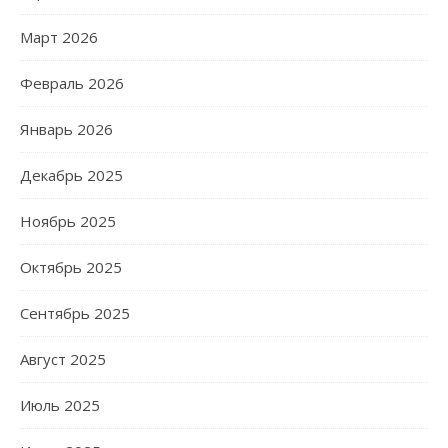
Март 2026
Февраль 2026
Январь 2026
Декабрь 2025
Ноябрь 2025
Октябрь 2025
Сентябрь 2025
Август 2025
Июль 2025