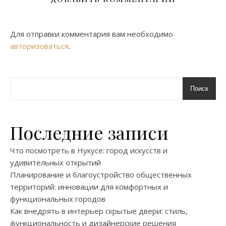
Для отправки комментария вам необходимо
авторизоваться
.
Поиск
Последние записи
Что посмотреть в Нукусе: город искусств и
удивительных открытий
Планирование и благоустройство общественных
территорий: инновации для комфортных и
функциональных городов
Как внедрять в интерьер скрытые двери: стиль,
функциональность и дизайнерские решения