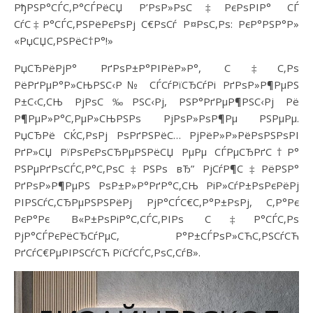
РђРЅР°СЃС‚Р°СЃРёСЏ Р’РѕР»РѕС‡РєРѕРІР° СЃ
СѓС‡Р°СЃС‚РЅРёРєРѕРј С€РѕСѓ Р¤РѕС‚Рѕ: РєР°РЅР°Р»
«РџСЏС‚РЅРёС†Р°!»
РџСЂРёРјР° РґРѕР±Р°РІРёР»Р°, С‡С‚Рѕ
РёРґРµР°Р»СЊРЅС‹Р№ СЃСѓРїСЂСѓРі РґРѕР»Р¶РµРЅ
Р±С‹С‚СЊ РјРѕС‰РЅС‹Рј, РЅР°РґРµР¶РЅС‹Рј Рё
Р¶РµР»Р°С‚РµР»СЊРЅРѕ РјРѕР»РѕР¶Рµ РЅРµРµ.
РџСЂРё СЌС‚РѕРј РѕРґРЅРёС… РјРёР»Р»РёРѕРЅРѕРІ
РґР»СЏ РїРѕРєРѕСЂРµРЅРёСЏ РµРµ СЃРµСЂРґС†Р°
РЅРµРґРѕСЃС‚Р°С‚РѕС‡РЅРѕ вЂ” РјСѓР¶С‡РёРЅР°
РґРѕР»Р¶РµРЅ РѕР±Р»Р°РґР°С‚СЊ РіР»СѓР±РѕРєРёРј
РІРЅСѓС‚СЂРµРЅРЅРёРј РјР°СЃС€С‚Р°Р±РѕРј, С‚Р°Рє
РєР°Рє В«Р±РѕРіР°С‚СЃС‚РІРѕ С‡Р°СЃС‚Рѕ
РјР°СЃРєРёСЂСѓРµС‚ Р°Р±СЃРѕР»СЋС‚РЅСѓСЋ
РґСѓС€РµРІРЅСѓСЋ РїСѓСЃС‚РѕС‚СѓВ».