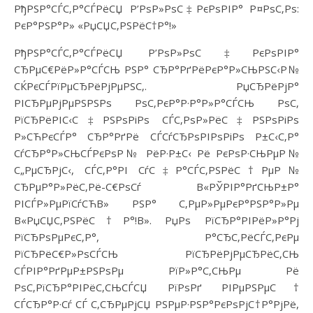
РђРЅР°СЃС‚Р°СЃРёСЏ Р’РѕР»РѕС‡РєРѕРІР° Р¤РѕС‚Рѕ:
РєР°РЅР°Р» «РџСЏС‚РЅРёС†Р°!»
РђРЅР°СЃС‚Р°СЃРёСЏ Р’РѕР»РѕС‡РєРѕРІР°
СЂРµС€РёР»Р°СЃСЊ РЅР° СЂР°РґРёРєР°Р»СЊРЅС‹Р№
СЌРєСЃРїРµСЂРёРјРµРЅС‚. РџСЂРёРјР°
РІСЂРµРјРµРЅРЅРѕ РѕС‚РєР°Р·Р°Р»Р°СЃСЊ РѕС‚
РїСЂРёРІС‹С‡РЅРѕРіРѕ СЃС‚РѕР»РёС‡РЅРѕРіРѕ
Р»СЋРєСЃР° СЂР°РґРё СЃСѓСЂРѕРІРѕРіРѕ Р±С‹С‚Р°
СѓСЂР°Р»СЊСЃРєРѕР№ РёР·Р±С‹ Рё РєРѕР·СЊРµР№
С„РµСЂРјС‹, СЃС‚Р°РІ СѓС‡Р°СЃС‚РЅРёС†РµР№
СЂРµР°Р»РёС‚Рё-С€РѕСѓ В«РЎРІР°РґСЊР±Р°
РІСЃР»РµРїСѓСЋВ» РЅР° С‚РµР»РµРєР°РЅР°Р»Рµ
В«РџСЏС‚РЅРёС†Р°!В». РџРѕ РїСЂР°РІРёР»Р°Рј
РїСЂРѕРµРєС‚Р°, Р°СЂС‚РёСЃС‚РєРµ
РїСЂРёС€Р»РѕСЃСЊ РїСЂРёРјРµСЂРёС‚СЊ
СЃРІР°РґРµР±РЅРѕРµ РїР»Р°С‚СЊРµ Рё
РѕС‚РїСЂР°РІРёС‚СЊСЃСЏ РїРѕРґ РІРµРЅРµС†
СЃСЂР°Р·Сѓ СЃ С‚СЂРµРјСЏ РЅРµР·РЅР°РєРѕРјС†Р°РјРё,