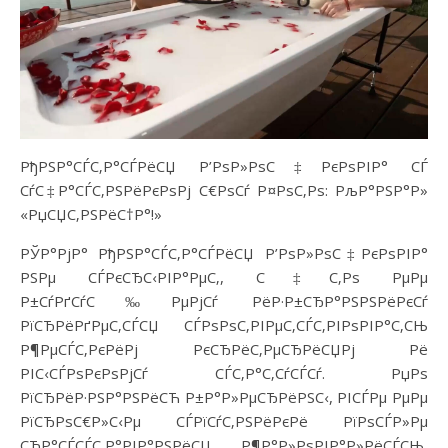
РђРЅР°СЃС‚Р°СЃРёСЏ Р’РѕР»РѕС‡РєРѕРІР° СЃ
СѓС‡Р°СЃС‚РЅРёРєРѕРј С€РѕСѓ Р¤РѕС‚Рѕ: РљР°РЅР°Р»
«РџСЏС‚РЅРёС†Р°!»
РЎР°РјР° РђРЅР°СЃС‚Р°СЃРёСЏ Р’РѕР»РѕС‡РєРѕРІР°
РЅРµ СЃРєСЂС‹РІР°РµС‚, С‡С‚Рѕ РµРµ
Р±СѓРґСѓС‰РµРјСѓ РёР·Р±СЂР°РЅРЅРёРєСѓ
РїСЂРёРґРµС‚СЃСЏ СЃРѕРѕС‚РІРµС‚СЃС‚РІРѕРІР°С‚СЊ
Р¶РµСЃС‚РєРёРј РєСЂРёС‚РµСЂРёСЏРј Рё
РІС‹СЃРѕРєРѕРјСѓ СЃС‚Р°С‚СѓСЃСѓ. РџРѕ
РїСЂРёР·РЅР°РЅРёСЋ Р±Р°Р»РµСЂРёРЅС‹, РІСЃРµ РµРµ
РїСЂРѕС€Р»С‹Рµ СЃРїСѓС‚РЅРёРєРё РїРѕСЃР»Рµ
СЂР°СЃСЃС‚Р°РІР°РЅРёСЏ Р¶Р°Р»РѕРІР°Р»РёСЃСЊ,