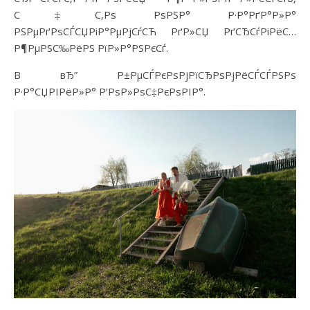
С‡С‚Рѕ РѕРЅР° Р·Р°РґР°Р»Р°
РЅРµРґРѕСЃСЏРіР°РµРјСѓСЋ РґР»СЏ РґСЂСѓРіРёС…
Р¶РµРЅС‰РёРЅ РїР»Р°РЅРєСѓ.
В вЂ” Р±РµСЃРєРѕРјРїСЂРѕРјРёСЃСЃРЅРѕ
Р·Р°СЏРІРёР»Р° Р’РѕР»РѕС‡РєРѕРІР°.