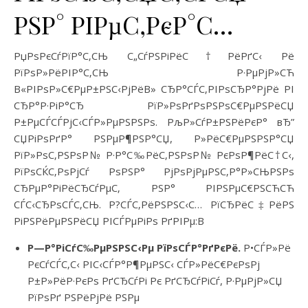
РЅР° РІРµС‚РєР°С…
РџРѕРєСѓРїР°С‚СЊ С„СѓРЅРіРёС†РёРґС‹ Рё
РїРѕР»РёРІР°С‚СЊ Р·РµРјР»СЋ
В«РІРѕР»С€РµР±РЅС‹РјРёВ» СЂР°СЃС‚РІРѕСЂР°РјРё РІ
СЂР°Р·РіР°СЂ РїР»РѕРґРѕРЅРѕС€РµРЅРёСЏ
Р±РµСЃСЃРјС‹СЃР»РµРЅРЅРѕ. РљР»СѓР±РЅРёРєР° вЂ”
СЏРіРѕРґР° РЅРµР¶РЅР°СЏ, Р»РёС€РµРЅРЅР°СЏ
РїР»РѕС‚РЅРѕР№ Р·Р°С‰РёС‚РЅРѕР№ РєРѕР¶РёС†С‹,
РїРѕСЌС‚РѕРјСѓ РѕРЅР° РјРѕРјРµРЅС‚Р°Р»СЊРЅРѕ
СЂРµР°РіРёСЂСѓРµС‚ РЅР° РІРЅРµС€РЅСЋСЋ
СЃС‹СЂРѕСЃС‚СЊ. Р?СЃС‚РёРЅРЅС‹С… РїСЂРёС‡РёРЅ
РіРЅРёРµРЅРёСЏ РІСЃРµРіРѕ РґРІРµ:В
Р—Р°РіСѓС‰РµРЅРЅС‹Рµ РїРѕСЃР°РґРєРё.
Р•СЃР»Рё
РєСѓСЃС‚С‹ РІС‹СЃР°Р¶РµРЅС‹ СЃР»РёС€РєРѕРј
Р±Р»РёР·РєРѕ РґСЂСѓРі Рє РґСЂСѓРіСѓ, Р·РµРјР»СЏ
РїРѕРґ РЅРёРјРё РЅРµ