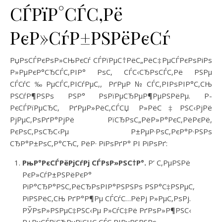
СЃРїР°СЃС‚Рё
РєР»СѓР±РЅРёРєСѓ
РџРѕСЃРєРѕР»СЊРєСѓ СЃРїРµС†РёС„РёС‡РµСЃРєРѕРіРѕ
Р»РµРєР°СЂСЃС‚РІР° РѕС‚ СЃС‹СЂРѕСЃС‚Рё РЅРµ
СЃСѓС‰РµСЃС‚РІСѓРµС‚, РґРµР№СЃС‚РІРѕРІР°С‚СЊ
РЅСѓР¶РЅРѕ РЅР° РѕРїРµСЂРµР¶РµРЅРёРµ. Р­
РєСЃРїРµСЂС‚ РґРµР»РёС‚СЃСЏ Р»РёС‡РЅС‹РјРё
РјРµС‚РѕРґР°РјРё РїСЂРѕС„РёР»Р°РєС‚РёРєРё,
РєРѕС‚РѕСЂС‹Рµ Р±РµР·РѕС‚РєР°Р·РЅРѕ
СЂР°Р±РѕС‚Р°СЋС‚ РёР· РіРѕРґР° РІ РіРѕРґ:
РњР°РєСЃРёРјСѓРј СЃРѕР»РЅС†Р°.
Р’ С‚РµРЅРё
РєР»СѓР±РЅРёРєР°
РіР°СЂР°РЅС‚РёСЂРѕРІР°РЅРЅРѕ РЅР°С‡РЅРµС‚
РіРЅРёС‚СЊ РґР°Р¶Рµ СЃСѓС…РёРј Р»РµС‚РѕРј.
РЎРѕР»РЅРµС‡РЅС‹Рµ Р»СѓС‡Рё РґРѕР»Р¶РЅС‹