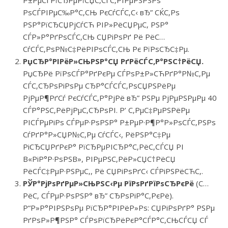
Р±РµСЃРїСЂРµРїСЏС‚СЃС‚РІРµРЅРЅРѕ
РѕСЃРІРµС‰Р°С‚СЊ РєСѓСЃС‚С‹ вЂ” СЌС‚Рѕ
РЅР°РїСЂСЏРјСѓСЋ РІР»РёСЏРµС‚ РЅР°
СЃР»Р°РґРѕСЃС‚СЊ СЏРіРѕРґ Рё РёС…
СѓСЃС‚РѕР№С‡РёРІРѕСЃС‚СЊ Рє РїРѕСЂС‡Рµ.
РџСЂР°РІРёР»СЊРЅР°СЏ РґРёСЃС‚Р°РЅС†РёСЏ.
РџСЂРё РїРѕСЃР°РґРєРµ СЃРѕР±Р»СЋРґР°Р№С‚Рµ
СЃС‚СЂРѕРіРѕРµ СЂР°СЃСЃС‚РѕСЏРЅРёРµ
РјРµР¶РґСѓ РєСѓСЃС‚Р°РјРё вЂ” РЅРµ РјРµРЅРµРµ 40
СЃР°РЅС‚РёРјРµС‚СЂРѕРІ. Р’ С‚РµС‡РµРЅРёРµ
РІСЃРµРіРѕ СЃРµР·РѕРЅР° Р±РµР·Р¶Р°Р»РѕСЃС‚РЅРѕ
СѓРґР°Р»СЏР№С‚Рµ СѓСЃС‹, РёРЅР°С‡Рµ
РіСЂСЏРґРєР° РїСЂРµРІСЂР°С‚РёС‚СЃСЏ РІ
В«РіР°Р·РѕРЅВ», РІРµРЅС‚РёР»СЏС†РёСЏ
РёСЃС‡РµР·РЅРµС‚, Рё СЏРіРѕРґС‹ СЃРіРЅРёСЋС‚.
РЎР°РјРѕРґРµР»СЊРЅС‹Рµ РїРѕРґРїРѕСЂРєРё
(С…
РёС‚ СЃРµР·РѕРЅР° вЂ” СЂРѕРіР°С‚РєРё).
Р“Р»Р°РІРЅРѕРµ РїСЂР°РІРёР»Рѕ: СЏРіРѕРґР° РЅРµ
РґРѕР»Р¶РЅР° СЃРѕРїСЂРёРєР°СЃР°С‚СЊСЃСЏ СЃ