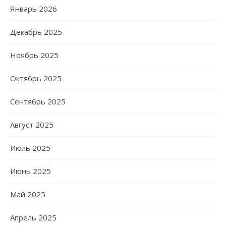
Январь 2026
Декабрь 2025
Ноябрь 2025
Октябрь 2025
Сентябрь 2025
Август 2025
Июль 2025
Июнь 2025
Май 2025
Апрель 2025