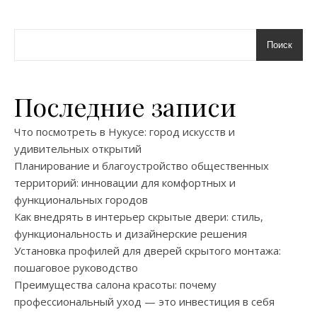
Поиск
Последние записи
Что посмотреть в Нукусе: город искусств и
удивительных открытий
Планирование и благоустройство общественных
территорий: инновации для комфортных и
функциональных городов
Как внедрять в интерьер скрытые двери: стиль,
функциональность и дизайнерские решения
Установка профилей для дверей скрытого монтажа:
пошаговое руководство
Преимущества салона красоты: почему
профессиональный уход — это инвестиция в себя