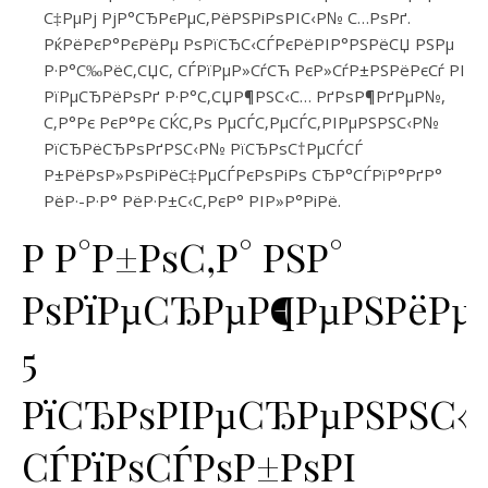
С‡РµРј РјР°СЂРєРµС‚РёРЅРіРѕРІС‹Р№ С…РѕРґ.
РќРёРєР°РєРёРµ РѕРїСЂС‹СЃРєРёРІР°РЅРёСЏ РЅРµ
Р·Р°С‰РёС‚СЏС‚ СЃРїРµР»СѓСЋ РєР»СѓР±РЅРёРєСѓ РІ
РїРµСЂРёРѕРґ Р·Р°С‚СЏР¶РЅС‹С… РґРѕР¶РґРµР№,
С‚Р°Рє РєР°Рє СЌС‚Рѕ РµСЃС‚РµСЃС‚РІРµРЅРЅС‹Р№
РїСЂРёСЂРѕРґРЅС‹Р№ РїСЂРѕС†РµСЃСЃ
Р±РёРѕР»РѕРіРёС‡РµСЃРєРѕРіРѕ СЂР°СЃРїР°РґР°
РёР·-Р·Р° РёР·Р±С‹С‚РєР° РІР»Р°РіРё.
Р Р°Р±РѕС‚Р° РЅР°
РѕРїРµСЂРµР¶РµРЅРёРµ:
5
РїСЂРѕРІРµСЂРµРЅРЅС‹
СЃРїРѕСЃРѕР±РѕРІ