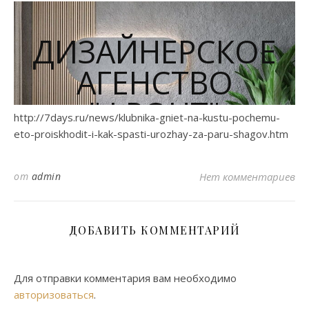
http://7days.ru/news/klubnika-gniet-na-kustu-pochemu-
eto-proiskhodit-i-kak-spasti-urozhay-za-paru-shagov.htm
от
admin
Нет комментариев
ДОБАВИТЬ КОММЕНТАРИЙ
Для отправки комментария вам необходимо
авторизоваться
.