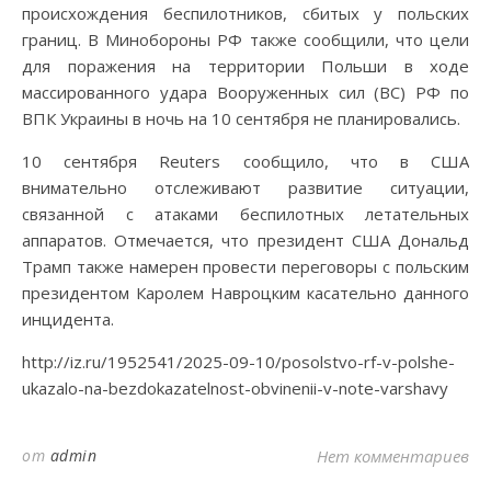
происхождения беспилотников, сбитых у польских
границ. В Минобороны РФ также сообщили, что цели
для поражения на территории Польши в ходе
массированного удара Вооруженных сил (ВС) РФ по
ВПК Украины в ночь на 10 сентября не планировались.
10 сентября Reuters сообщило, что в США
внимательно отслеживают развитие ситуации,
связанной с атаками беспилотных летательных
аппаратов. Отмечается, что президент США Дональд
Трамп также намерен провести переговоры с польским
президентом Каролем Навроцким касательно данного
инцидента.
http://iz.ru/1952541/2025-09-10/posolstvo-rf-v-polshe-
ukazalo-na-bezdokazatelnost-obvinenii-v-note-varshavy
от
admin
Нет комментариев