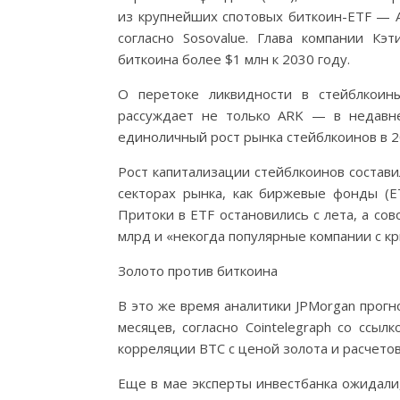
из крупнейших спотовых биткоин-ETF — AR
согласно Sosovalue. Глава компании Кэ
биткоина более $1 млн к 2030 году.
О перетоке ликвидности в стейблкоин
рассуждает не только ARK — в недавне
единоличный рост рынка стейблкоинов в 2
Рост капитализации стейблкоинов составил
секторах рынка, как биржевые фонды (ET
Притоки в ETF остановились с лета, а со
млрд и «некогда популярные компании с кр
Золото против биткоина
В это же время аналитики JPMorgan прог
месяцев, согласно Cointelegraph со ссыл
корреляции BTC с ценой золота и расчетов
Еще в мае эксперты инвестбанка ожидали