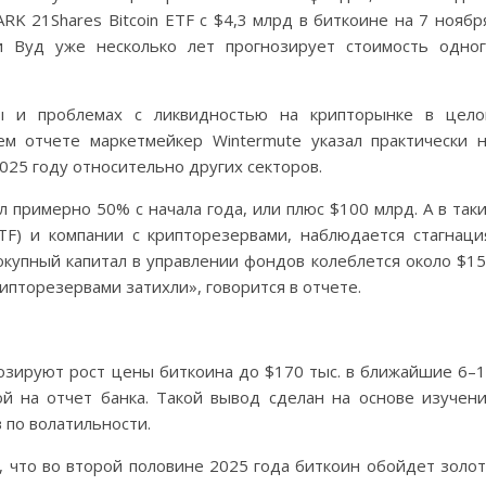
K 21Shares Bitcoin ETF с $4,3 млрд в биткоине на 7 ноябр
ти Вуд уже несколько лет прогнозирует стоимость одно
ы и проблемах с ликвидностью на крипторынке в цел
м отчете маркетмейкер Wintermute указал практически 
025 году относительно других секторов.
 примерно 50% с начала года, или плюс $100 млрд. А в так
F) и компании с крипторезервами, наблюдается стагнаци
вокупный капитал в управлении фондов колеблется около $1
ипторезервами затихли», говорится в отчете.
нозируют рост цены биткоина до $170 тыс. в ближайшие 6–
кой на отчет банка. Такой вывод сделан на основе изучен
 по волатильности.
, что во второй половине 2025 года биткоин обойдет золо