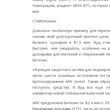
Новограцем, владеет 6894 BTC, которые 
млн.
Стейблкоины
Довольно необычную причину для пересмо
снизив свой долгосрочный прогноз цены 
бычьего сценария в $1,5 млн. Вуд отм
быстрее, чем ожидалось, особенно на 
долларами для платежей и сбережений. Им
биткоин.
«Функция защитного актива для хеджиров
число шести основных источников посту
прогнозирования ARK Invest. Таким обра
поступать средства. И Вуд все еще с
элементом новой глобальной валютной си
ARK предсказала биткоин по $2,4 млн к 20
биржевыми фондами (ETF), часть из кото