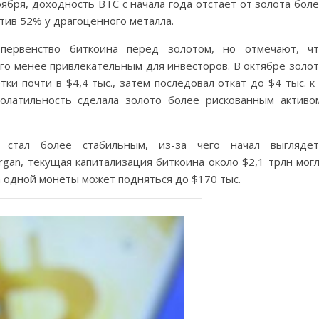
ября, доходность BTC с начала года отстает от золота бол
тив 52% у драгоценного металла.
первенство биткоина перед золотом, но отмечают, чт
его менее привлекательным для инвесторов. В октябре золо
тки почти в $4,4 тыс., затем последовал откат до $4 тыс. к
волатильность сделала золото более рискованным активо
 стал более стабильным, из-за чего начал выглядет
rgan, текущая капитализация биткоина около $2,1 трлн мог
а одной монеты может подняться до $170 тыс.