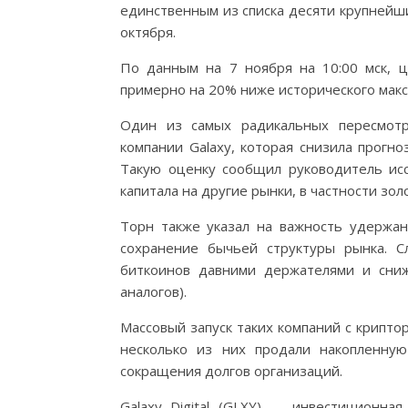
единственным из списка десяти крупнейши
октября.
По данным на 7 ноября на 10:00 мск, ц
примерно на 20% ниже исторического макси
Один из самых радикальных пересмотр
компании Galaxy, которая снизила прогн
Такую оценку сообщил руководитель исс
капитала на другие рынки, в частности зол
Торн также указал на важность удержан
сохранение бычьей структуры рынка. 
биткоинов давними держателями и сниж
аналогов).
Массовый запуск таких компаний с крипто
несколько из них продали накопленну
сокращения долгов организаций.
Galaxy Digital (GLXY) — инвестиционна