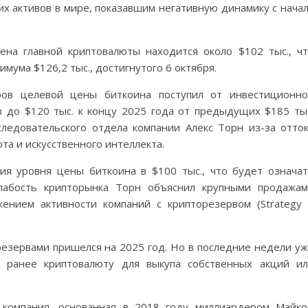
х активов в мире, показавшим негативную динамику с нача
ена главной криптовалюты находится около $102 тыс., ч
мума $126,2 тыс., достигнутого 6 октября.
ов целевой цены биткоина поступил от инвестиционн
оз до $120 тыс. к концу 2025 года от предыдущих $185 ты
ледовательского отдела компании Алекс Торн из-за отто
ота и искусственного интеллекта.
ия уровня цены биткоина в $100 тыс., что будет означа
Слабость крипторынка Торн объяснил крупными продажа
ением активности компаний с крипторезервом (Strategy
резервами пришелся на 2025 год. Но в последние недели у
ю ранее криптовалюту для выкупа собственных акций и
я компания, основанная в 2018 году миллиардером Майк