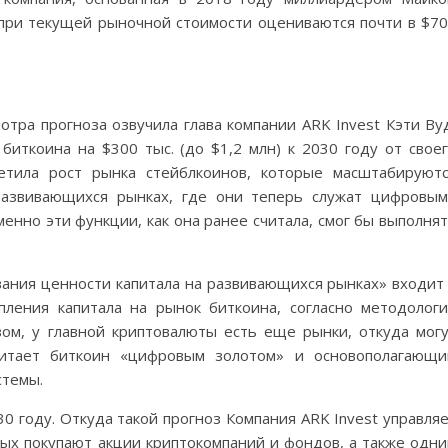
при текущей рыночной стоимости оцениваются почти в $7
тра прогноза озвучила глава компании ARK Invest Кэти Ву
биткоина на $300 тыс. (до $1,2 млн) к 2030 году от свое
етила рост рынка стейблкоинов, которые масштабируют
развивающихся рынках, где они теперь служат цифровы
енно эти функции, как она ранее считала, смог бы выполня
ания ценности капитала на развивающихся рынках» входит
пления капитала на рынок биткоина, согласно методолог
зом, у главной криптовалюты есть еще рынки, откуда мог
читает биткоин «цифровым золотом» и основополагающ
стемы.
30 году. Откуда такой прогноз Компания ARK Invest управля
рых покупают акции криптокомпаний и фондов, а также одн