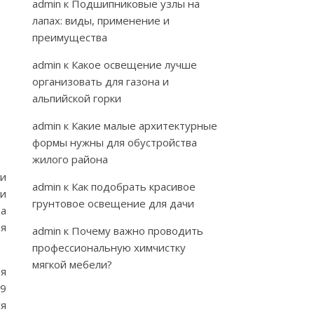
admin
к
Подшипниковые узлы на
лапах: виды, применение и
преимущества
admin
к
Какое освещение лучше
организовать для газона и
альпийской горки
admin
к
Какие малые архитектурные
формы нужны для обустройства
жилого района
ли
admin
к
Как подобрать красивое
ли
грунтовое освещение для дачи
на
ля
admin
к
Почему важно проводить
профессиональную химчистку
мягкой мебели?
ря
19
ся