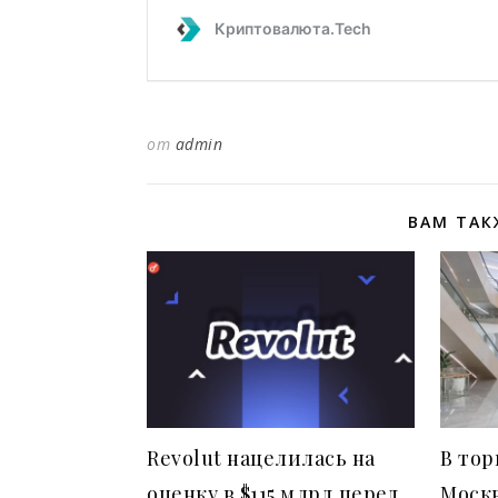
от
admin
ВАМ ТАК
Revolut нацелилась на
В тор
оценку в $115 млрд перед
Моск