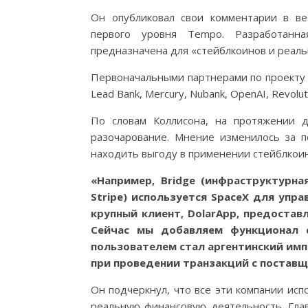
Он опубликовал свои комментарии в ве
первого уровня Tempo. Разработанна
предназначена для «стейблкоинов и реаль
Первоначальными партнерами по проекту та
Lead Bank, Mercury, Nubank, OpenAI, Revolut
По словам Коллисона, на протяжении д
разочарование. Мнение изменилось за п
находить выгоду в применении стейблкои
«Например, Bridge (инфраструктурн
Stripe) используется SpaceX для упр
крупный клиент, DolarApp, предостав
Сейчас мы добавляем функционал с
пользователем стал аргентинский имп
при проведении транзакций с поставщ
Он подчеркнул, что все эти компании исп
реальную финансовую деятельность. Глав