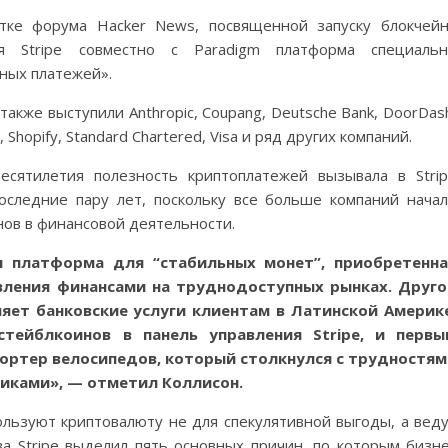
тке форума Hacker News, посвященной запуску блокчей
я Stripe совместно с Paradigm платформа специальн
ных платежей».
кже выступили Anthropic, Coupang, Deutsche Bank, DoorDas
, Shopify, Standard Chartered, Visa и ряд других компаний.
есятилетия полезность криптоплатежей вызывала в Stri
оследние пару лет, поскольку все больше компаний нача
нов в финансовой деятельности.
ая платформа для “стабильных монет”, приобретенна
авления финансами на труднодоступных рынках. Друг
ляет банковские услуги клиентам в Латинской Америк
тейблкоинов в панель управления Stripe, и первы
ортер велосипедов, который столкнулся с трудностя
иками», — отметил Коллисон.
ользуют криптовалюту не для спекулятивной выгоды, а вед
а Stripe выделил пять основных причин, по которым бизн