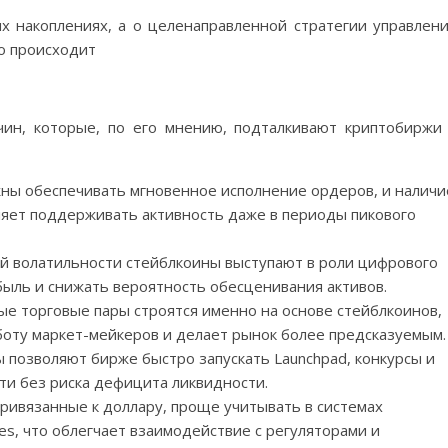
х накоплениях, а о целенаправленной стратегии управлен
то происходит
ин, которые, по его мнению, подталкивают криптобиржи
ны обеспечивать мгновенное исполнение ордеров, и наличи
ляет поддерживать активность даже в периоды пикового
ой волатильности стейблкоины выступают в роли цифрового
ыль и снижать вероятность обесценивания активов.
е торговые пары строятся именно на основе стейблкоинов,
боту маркет-мейкеров и делает рынок более предсказуемым.
ы позволяют бирже быстро запускать Launchpad, конкурсы и
ти без риска дефицита ликвидности.
ривязанные к доллару, проще учитывать в системах
es, что облегчает взаимодействие с регуляторами и