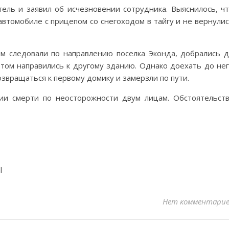
ель и заявил об исчезновении сотрудника. Выяснилось, ч
автомобиле с прицепом со снегоходом в тайгу и не вернули
ом следовали по направлению поселка Эконда, добрались 
потом направились к другому зданию. Однако доехать до не
возвращаться к первому домику и замерзли по пути.
ии смерти по неосторожности двум лицам. Обстоятельст
l
Нет комментари