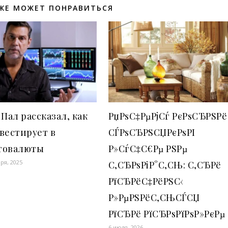
ЖЕ МОЖЕТ ПОНРАВИТЬСЯ
 Пал рассказал, как
РџРѕС‡РµРјСѓ РєРѕСЂРЅРё
вестирует в
СЃРѕСЂРЅСЏРєРѕРІ
товалюты
Р»СѓС‡С€Рµ РЅРµ
ря, 2025
С‚СЂРѕРіР°С‚СЊ: С‚СЂРё
РїСЂРёС‡РёРЅС‹
Р»РµРЅРёС‚СЊСЃСЏ
РїСЂРё РїСЂРѕРїРѕР»РєРµ
6 июля, 2026