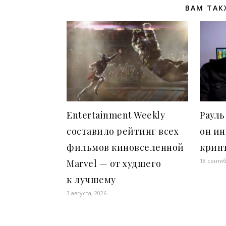
ВАМ ТАК
Entertainment Weekly
Рауль
составило рейтинг всех
он ин
фильмов киновселенной
крип
18 сентяб
Marvel — от худшего
к лучшему
3 августа, 2026