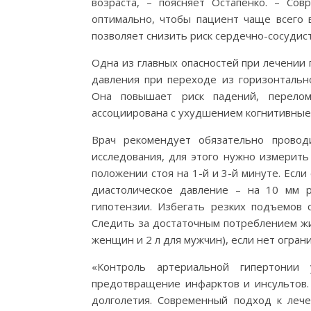
возраста, – поясняет Остапенко. – Со
оптимально, чтобы пациент чаще всего в
позволяет снизить риск сердечно-сосудис
Одна из главных опасностей при лечении 
давления при переходе из горизонтально
Она повышает риск падений, перело
ассоциирована с ухудшением когнитивные
Врач рекомендует обязательно провод
исследования, для этого нужно измерить
положении стоя на 1-й и 3-й минуте. Если 
диастолическое давление – на 10 мм р
гипотензии. Избегать резких подъемов с
Следить за достаточным потреблением жид
женщин и 2 л для мужчин), если нет огран
«Контроль артериальной гипертонии
предотвращение инфарктов и инсультов. 
долголетия. Современный подход к лече