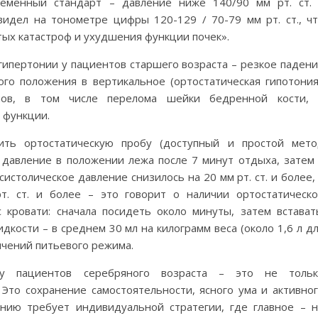
временный стандарт – давление ниже 140/90 мм рт. ст.
идел на тонометре цифры 120-129 / 70-79 мм рт. ст., ч
тых катастроф и ухудшения функции почек».
гипертонии у пациентов старшего возраста – резкое паден
го положения в вертикальное (ортостатическая гипотония
мов, в том числе перелома шейки бедренной кости, 
 функции.
ить ортостатическую пробу (доступный и простой мет
 давление в положении лежа после 7 минут отдыха, затем
систолическое давление снизилось на 20 мм рт. ст. и более,
т. ст. и более – это говорит о наличии ортостатическ
 кровати: сначала посидеть около минуты, затем встават
кости – в среднем 30 мл на килограмм веса (около 1,6 л д
ичений питьевого режима.
 у пациентов серебряного возраста – это не тольк
Это сохранение самостоятельности, ясного ума и активно
нию требует индивидуальной стратегии, где главное – 