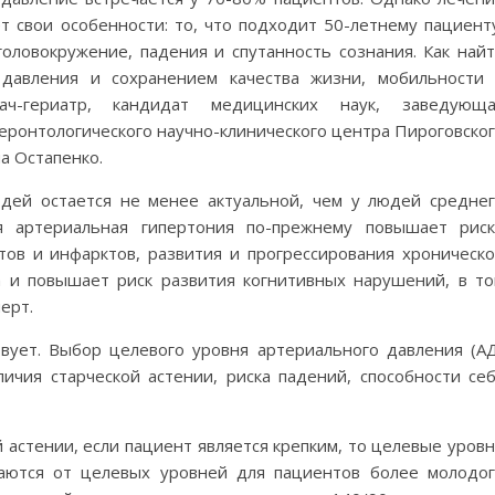
т свои особенности: то, что подходит 50-летнему пациент
оловокружение, падения и спутанность сознания. Как най
давления и сохранением качества жизни, мобильности
рач-гериатр, кандидат медицинских наук, заведующа
еронтологического научно-клинического центра Пироговско
а Остапенко.
дей остается не менее актуальной, чем у людей средне
ая артериальная гипертония по-прежнему повышает рис
тов и инфарктов, развития и прогрессирования хроническ
а и повышает риск развития когнитивных нарушений, в т
ерт.
вует. Выбор целевого уровня артериального давления (А
личия старческой астении, риска падений, способности се
 астении, если пациент является крепким, то целевые уров
чаются от целевых уровней для пациентов более молодо