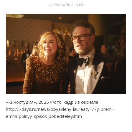
15 сентября, 2025
«Киностудия», 2025 Фото: кадр из сериала
http://7days.ru/news/obyavleny-laureaty-77y-premii-
emmi-polnyy-spisok-pobediteley.htm