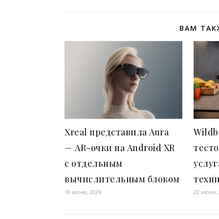
ВАМ ТАК
Xreal представила Aura
Wildb
— AR-очки на Android XR
тесто
с отдельным
услуг
вычислительным блоком
техн
18 июня, 2026
22 июня,