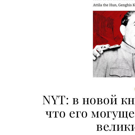
NYT: в новой к
что его могуще
велик