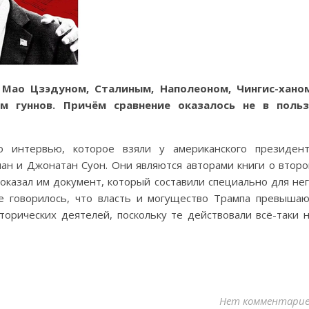
 Мао Цзэдуном, Сталиным, Наполеоном, Чингис-ханом
м гуннов. Причём сравнение оказалось не в польз
о интервью, которое взяли у американского президен
ан и Джонатан Суон. Они являются авторами книги о втор
оказал им документ, который составили специально для не
е говорилось, что власть и могущество Трампа превыша
орических деятелей, поскольку те действовали всё-таки 
Нет комментари