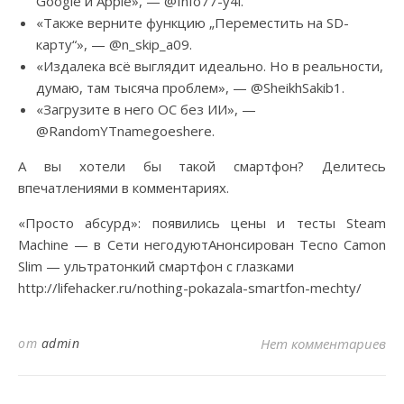
Google и Apple», — @Info77-y4i.
«Также верните функцию „Переместить на SD-
карту“», — @n_skip_a09.
«Издалека всё выглядит идеально. Но в реальности,
думаю, там тысяча проблем», — @SheikhSakib1.
«Загрузите в него ОС без ИИ», —
@RandomYTnamegoeshere.
А вы хотели бы такой смартфон? Делитесь
впечатлениями в комментариях.
«Просто абсурд»: появились цены и тесты Steam
Machine — в Сети негодуютАнонсирован Tecno Camon
Slim — ультратонкий смартфон с глазками
http://lifehacker.ru/nothing-pokazala-smartfon-mechty/
от
admin
Нет комментариев