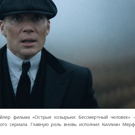
рейлер фильма «Острые козырьки: Бессмертный человек»
ого сериала. Главную роль вновь исполнил Киллиан Мёр