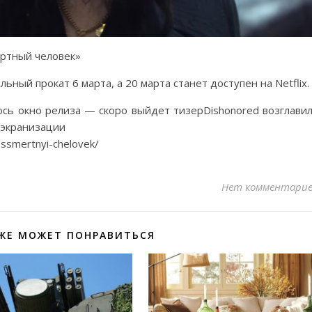
ертный человек»
ный прокат 6 марта, а 20 марта станет доступен на Netflix.
ось окно релиза — скоро выйдет тизерDishonored возглави
 экранизации
bessmertnyi-chelovek/
Нет комментари
ЖЕ МОЖЕТ ПОНРАВИТЬСЯ