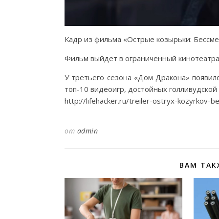
Кадр из фильма «Острые козырьки: Бессм
Фильм выйдет в ограниченный кинотеатраль
У третьего сезона «Дом Дракона» появил
топ-10 видеоигр, достойных голливудской
http://lifehacker.ru/treiler-ostryx-kozyrkov-
от
admin
ВАМ ТАК