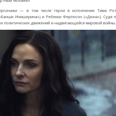
ертный человек»
ерсонажи — в том числе герои в исполнении Тима Ро
(«Банши Инишерина») и Ребекки Фергюсон («Дюна»). Судя 
ных политических движений и надвигающейся мировой войны.