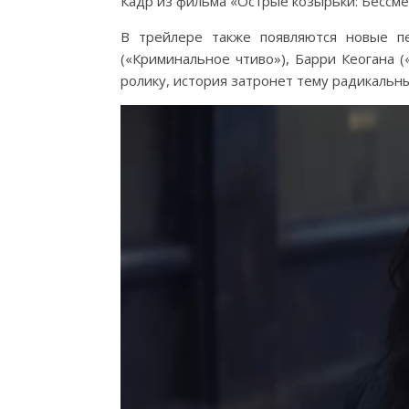
Кадр из фильма «Острые козырьки: Бессм
В трейлере также появляются новые п
(«Криминальное чтиво»), Барри Кеогана 
ролику, история затронет тему радикаль