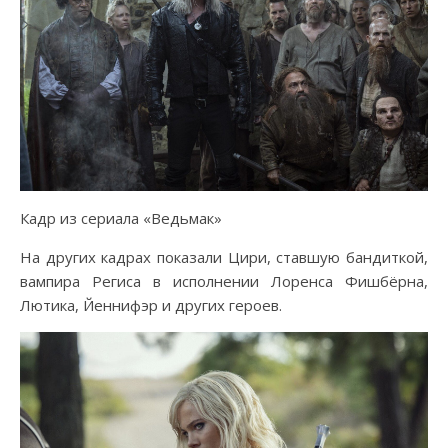
Кадр из сериала «Ведьмак»
На других кадрах показали Цири, ставшую бандиткой,
вампира Региса в исполнении Лоренса Фишбёрна,
Лютика, Йеннифэр и других героев.