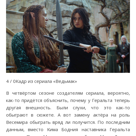
4 / 0Кадр из сериала «Ведьмак»
В четвёртом сезоне создателям сериала, вероятно,
как-то придётся объяснить, почему у Геральта теперь
другая внешность. Были слухи, что это как-то
обыграют в сюжете. А вот замену актёра на роль
Весемира обыграть вряд ли получится. По последним
данным, вместо Кима Бодния наставника Геральта