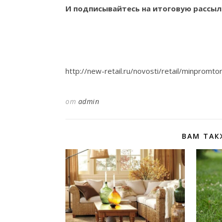
И
подписывайтесь
на итоговую рассыл
http://new-retail.ru/novosti/retail/minpromt
от
admin
ВАМ ТАК