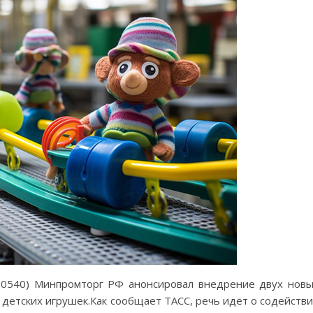
250540) Минпромторг РФ анонсировал внедрение двух нов
детских игрушек.Как сообщает ТАСС, речь идёт о содейств