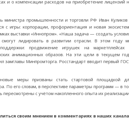
ах и о компенсации расходов на приобретение лицензий 
ль министра промышленности и торговли РФ Иван Куликов
я с игры: корпорации, профориентация и новая экосисте
мках выставки «Иннопром». «Наша задача — создать услови
 смогут лидировать в развитии отрасли. В этом году 
 поддержки: продвижение игрушек на маркетплейсах 
йских анимационных образов. На эти цели в текущем го
ил замглавы Минпромторга. Росстандарт вводит первый ГО
 новые меры призваны стать стартовой площадкой дл
а. По его словам, в перспективе параметры программ — в т
 пересмотрены с учётом накопленного опыта их реализации
литься своим мнением в комментариях в наших канала