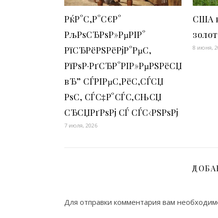
РќР°С‚Р°С€Р°
США 
РљРѕСЂРѕР»РµРІР°
золот
8 июня, 
РїСЂРёРЅРёРјР°РµС‚
РїРѕР·РґСЂР°РІР»РµРЅРёСЏ
вЂ” СЃРІРµС‚РёС‚СЃСЏ
РѕС‚ СЃС‡Р°СЃС‚СЊСЏ
СЂСЏРґРѕРј СЃ СЃС‹РЅРѕРј
7 июля, 2026
ДОБА
Для отправки комментария вам необходи