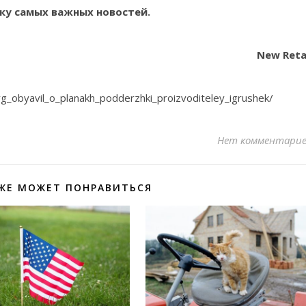
ку самых важных новостей.
New Reta
org_obyavil_o_planakh_podderzhki_proizvoditeley_igrushek/
Нет комментари
ЖЕ МОЖЕТ ПОНРАВИТЬСЯ