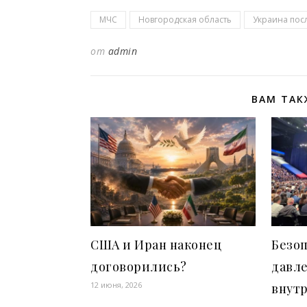
МЧС
Новгородская область
Украина пос
от
admin
ВАМ ТАК
США и Иран наконец
Безоп
договорились?
давле
12 июня, 2026
внутр