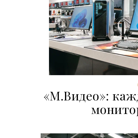
«М.Видео»: ка
монито