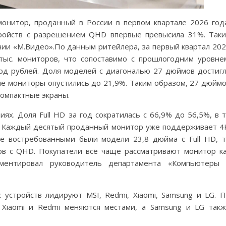
онитор, проданный в России в первом квартале 2026 год
тройств с разрешением QHD впервые превысила 31%. Так
нии «М.Видео».По данным ритейлера, за первый квартал 20
тыс. мониторов, что сопоставимо с прошлогодним уровне
рд рублей. Доля моделей с диагональю 27 дюймов достиг
ые мониторы опустились до 21,9%. Таким образом, 27 дюйм
компактные экраны.
х. Доля Full HD за год сократилась с 66,9% до 56,5%, в 
. Каждый десятый проданный монитор уже поддерживает 4
е востребованными были модели 23,8 дюйма с Full HD, 
ов с QHD. Покупатели всё чаще рассматривают монитор к
ментировал руководитель департамента «Компьютеры 
устройств лидируют MSI, Redmi, Xiaomi, Samsung и LG. 
 Xiaomi и Redmi меняются местами, а Samsung и LG так