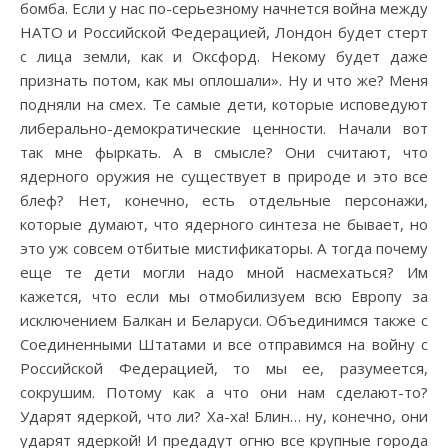
бомба. Если у нас по-серьезному начнется война между
НАТО и Российской Федерацией, Лондон будет стерт
с лица земли, как и Оксфорд. Некому будет даже
признать потом, как мы оплошали». Ну и что же? Меня
подняли на смех. Те самые дети, которые исповедуют
либерально-демократические ценности. Начали вот
так мне фыркать. А в смысле? Они считают, что
ядерного оружия не существует в природе и это все
блеф? Нет, конечно, есть отдельные персонажи,
которые думают, что ядерного синтеза не бывает, но
это уж совсем отбитые мистификаторы. А тогда почему
еще те дети могли надо мной насмехаться? Им
кажется, что если мы отмобилизуем всю Европу за
исключением Балкан и Беларуси. Объединимся также с
Соединенными Штатами и все отправимся на войну с
Российской Федерацией, то мы ее, разумеется,
сокрушим. Потому как а что они нам сделают-то?
Ударят ядеркой, что ли? Ха-ха! Блин… ну, конечно, они
ударят ядеркой! И предадут огню все крупные города