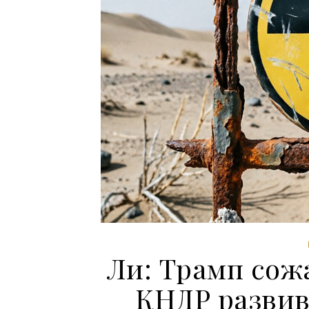
Ли: Трамп сож
КНДР развив