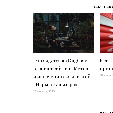
ВАМ ТАК
От создателя «Олдбоя»:
Крип
вышел трейлер «Метода
прин
10 июля, 
исключения» со звездой
«Игры в кальмара»
25 августа, 2025