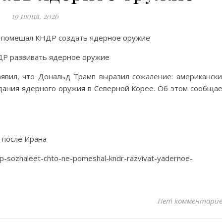
19 июня, 2026
не помешал КНДР создать ядерное оружие
вил, что Дональд Трамп выразил сожаление: американск
ания ядерного оружия в Северной Корее. Об этом сообща
 после Ирана
mp-sozhaleet-chto-ne-pomeshal-kndr-razvivat-yadernoe-
Нет комментари