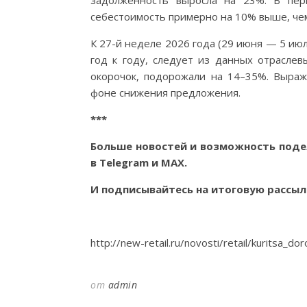
задолженность выросла на 23%. В пер
себестоимость примерно на 10% выше, чем
К 27-й неделе 2026 года (29 июня — 5 июл
год к году, следует из данных отраслев
окорочок, подорожали на 14–35%. Выраж
фоне снижения предложения.
***
Больше новостей и возможность поде
в
Telegram
и
MAX
.
И
подписывайтесь
на итоговую рассыл
http://new-retail.ru/novosti/retail/kuritsa_d
от
admin