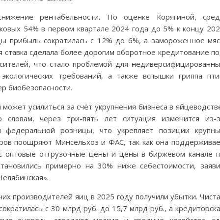
снижение рентабельности. По оценке Корягиной, сред
иковых 54% в первом квартале 2024 года до 5% к концу 20
цы прибыль сократилась с 12% до 6%, а замороженное мя
я ставка сделала более дорогим оборотное кредитование п
осителей, что стало проблемой для недиверсифицированн
 экологических требований, а также вспышки гриппа пт
р биобезопасности.
может усилиться за счёт укрупнения бизнеса в яйцеводств
о словам, через три-пять лет ситуация изменится из-
ы федеральной розницы, что укрепляет позиции крупн
ров поощряют Минсельхоз и ФАС, так как она поддержива
ас оптовые отгрузочные цены и цены в биржевом канале 
становились примерно на 30% ниже себестоимости, заяв
Челябинская».
них производителей яиц в 2025 году получили убытки. Чист
кратилась с 30 млрд руб. до 15,7 млрд руб., а кредиторск