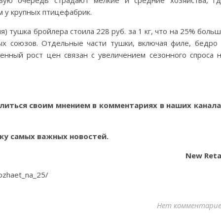
вую очередь страдают мелкие и средние хозяйства, г
 у крупных птицефабрик.
я) тушка бройлера стоила 228 руб. за 1 кг, что на 25% боль
ых союзов. Отдельные части тушки, включая филе, бедро
енный рост цен связан с увеличением сезонного спроса 
литься своим мнением в комментариях в наших канала
ку самых важных новостей.
New Reta
orozhaet_na_25/
Нет комментари