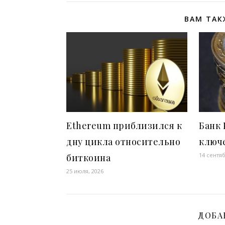
ВАМ ТАК
Ethereum приблизился к
Банк 
дну цикла относительно
ключ
14 сентяб
биткоина
25 июля, 2026
ДОБА