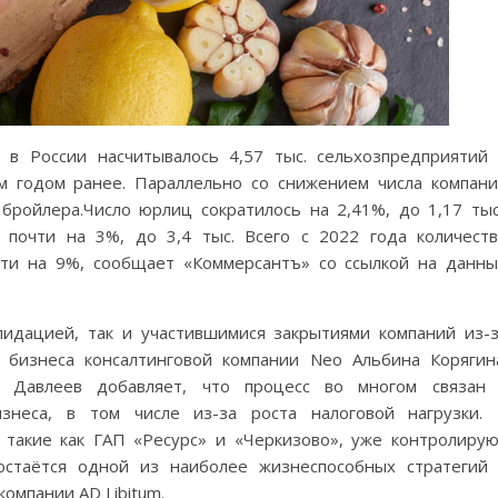
 в России насчитывалось 4,57 тыс. сельхозпредприятий
м годом ранее. Параллельно со снижением числа компан
бройлера.Число юрлиц сократилось на 2,41%, до 1,17 тыс
почти на 3%, до 3,4 тыс. Всего с 2022 года количест
чти на 9%, сообщает «Коммерсантъ» со ссылкой на данн
идацией, так и участившимися закрытиями компаний из-
 бизнеса консалтинговой компании Neo Альбина Корягин
рт Давлеев добавляет, что процесс во многом связан
знеса, в том числе из-за роста налоговой нагрузки.
 такие как ГАП «Ресурс» и «Черкизово», уже контролиру
остаётся одной из наиболее жизнеспособных стратегий
компании AD Libitum.