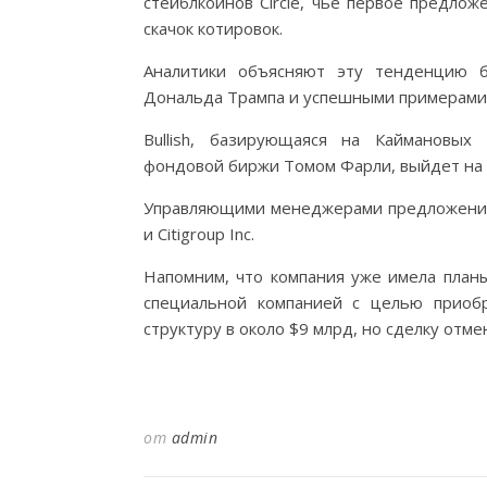
стейблкоинов Circle, чье первое предло
скачок котировок.
Аналитики объясняют эту тенденцию б
Дональда Трампа и успешными примерами
Bullish, базирующаяся на Каймановых
фондовой биржи Томом Фарли, выйдет на
Управляющими менеджерами предложения выс
и Citigroup Inc.
Напомним, что компания уже имела планы
специальной компанией с целью приоб
структуру в около $9 млрд, но сделку отме
от
admin