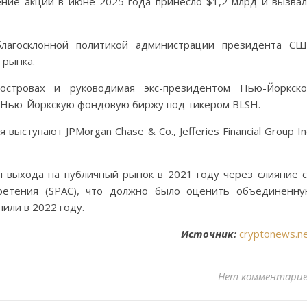
жение акций в июне 2025 года принесло $1,2 млрд и вызва
лагосклонной политикой администрации президента С
 рынка.
 островах и руководимая экс-президентом Нью-Йоркск
 Нью-Йоркскую фондовую биржу под тикером BLSH.
тупают JPMorgan Chase & Co., Jefferies Financial Group In
 выхода на публичный рынок в 2021 году через слияние 
ретения (SPAC), что должно было оценить объединенн
нили в 2022 году.
Источник:
cryptonews.n
Нет комментари