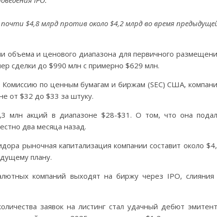
роведения IPO.
почти $4,8 млрд против около $4,2 млрд во время предыдуще
ии объема и ценового диапазона для первичного размещен
ер сделки до $990 млн с примерно $629 млн.
в Комиссию по ценным бумагам и биржам (SEC) США, компан
е от $32 до $33 за штуку.
0,3 млн акций в диапазоне $28-$31. О том, что она пода
естно два месяца назад.
идора рыночная капитализация компании составит около $4
ыдущему плану.
алютных компаний выходят на биржу через IPO, слияния
оличества заявок на листинг стал удачный дебют эмитен