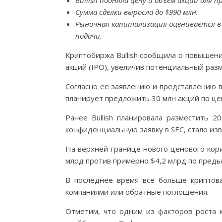
Bullish подняла цену и объем акций для п
Сумма сделки выросла до $990 млн.
Рыночная капитализация оценивается в 
подачи.
Криптобиржа Bullish сообщила о повышен
акций (IPO), увеличив потенциальный разм
Согласно ее заявлению и представлению 
планирует предложить 30 млн акций по цен
Ранее Bullish планировала разместить 2
конфиденциальную заявку в SEC, стало изв
На верхней границе нового ценового кор
млрд против примерно $4,2 млрд по пред
В последнее время все больше криптов
компаниями или обратные поглощения.
Отметим, что одним из факторов роста к