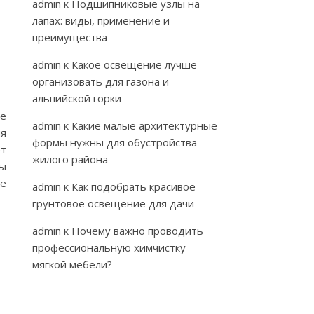
admin
к
Подшипниковые узлы на
лапах: виды, применение и
преимущества
admin
к
Какое освещение лучше
организовать для газона и
альпийской горки
е
admin
к
Какие малые архитектурные
ия
формы нужны для обустройства
ет
жилого района
пы
ке
admin
к
Как подобрать красивое
грунтовое освещение для дачи
admin
к
Почему важно проводить
профессиональную химчистку
мягкой мебели?