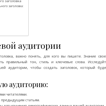
ого заголовка
ного заголовка:
евой аудитории
оловка, важно понять, для кого вы пишете. Знание сво
ть правильный тон, стиль и ключевые слова. Исследуй
шей аудитории, чтобы создать заголовок, который буд
ую аудиторию:
ми читателями.
м предыдущим статьям.
ы для изучения демографических данных вашей аудитории.