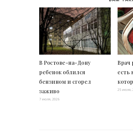
В Ростове-на-Дону
Врач 
ребенок облился
есть 
бензином и сгорел
котор
25 июля, 
заживо
7 июля, 2026