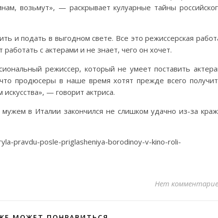
инам, возьмут», — раскрывает кулуарные тайны российско
ь и подать в выгодном свете. Все это режиссерская работ
 работать с актерами и не знает, чего он хочет.
сиональный режиссер, который не умеет поставить актер
 что продюсеры в наше время хотят прежде всего получи
 искусства», — говорит актриса.
 мужем в Италии закончился не слишком удачно из-за кра
yla-pravdu-posle-priglasheniya-borodinoy-v-kino-roli-
Нет комментари
ЖЕ МОЖЕТ ПОНРАВИТЬСЯ