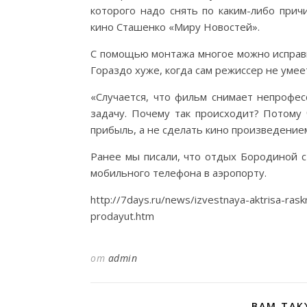
которого надо снять по каким-либо прич
кино Сташенко «Миру Новостей».
С помощью монтажа многое можно исправит
Гораздо хуже, когда сам режиссер не умеет
«Случается, что фильм снимает непрофес
задачу. Почему так происходит? Потому
прибыль, а не сделать кино произведением
Ранее мы писали, что отдых Бородиной с
мобильного телефона в аэропорту.
http://7days.ru/news/izvestnaya-aktrisa-raskr
prodayut.htm
от
admin
ВАМ ТАК