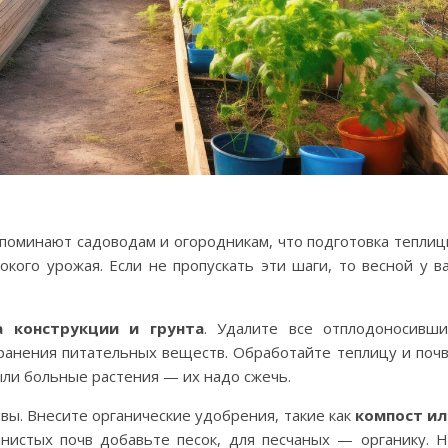
поминают садоводам и огородникам, что подготовка тепли
кого урожая. Если не пропускать эти шаги, то весной у в
а конструкции и грунта
. Удалите все отплодоносивш
хранения питательных веществ. Обработайте теплицу и поч
были больные растения — их надо сжечь.
ы. Внесите органические удобрения, такие как
компост ил
инистых почв добавьте песок, для песчаных — органику. 