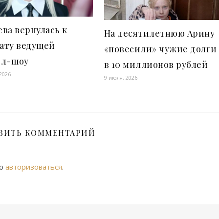
ва вернулась к
На десятилетнюю Арину
ату ведущей
«повесили» чужие долги
ел-шоу
в 10 миллионов рублей
2026
9 июля, 2026
ВИТЬ КОММЕНТАРИЙ
мо
авторизоваться
.