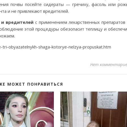
ения почвы посейте сидераты — гречиху, фасоль или рож
нта и не привлекают вредителей.
 и вредителей
с применением лекарственных препаратов
облюдение этой процедуры обезопасит теплицу и обеспеч
рожаем.
e-tri-obyazatelnykh-shaga-kotorye-nelzya-propuskat.htm
Нет комментари
ЖЕ МОЖЕТ ПОНРАВИТЬСЯ