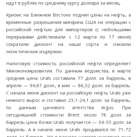
идут в рублях по среднему курсу доллара за месяц.
Кризис на Ближнем Востоке поднял цены на нефть, а
временные разрешения минфина США на операции с
российской нефтью для импортеров (с небольшими
перерывами действовали с 12 марта по 17 июня)
сократили дисконт на наши сорта и снизили
логистические издержки.
Налоговую стоимость российской нефти определяет
Минэкономразвития. По данным ведомства, в марте
средняя цена Urals составила 77 долл. за баррель, в
апреле — 94,87 долл., в мае — 86,52 долл. за баррель.
С начала июня дисконт на российскую нефть Urals уже
немного вырос и составил 23,1-24,1 долл. за баррель,
по данным ценового агентства Argus. При
сегодняшней стоимости Brent около 78 долл. за
баррель цена бочки Urals получается — 54-55 долл. за
баррель. А в начале июня Urals продавался по 71-72
долл. за баррель. Но в расчете налогов участвует еще