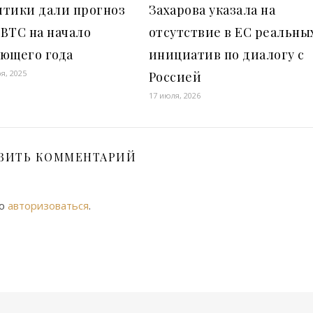
итики дали прогноз
Захарова указала на
BTC на начало
отсутствие в ЕС реальны
ующего года
инициатив по диалогу с
я, 2025
Россией
17 июля, 2026
ВИТЬ КОММЕНТАРИЙ
мо
авторизоваться
.