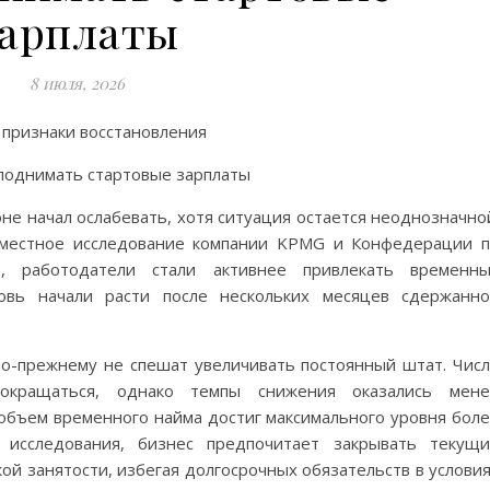
зарплаты
8 июля, 2026
 признаки восстановления
не начал ослабевать, хотя ситуация остается неоднозначно
овместное исследование компании KPMG и Конфедерации 
а, работодатели стали активнее привлекать временны
новь начали расти после нескольких месяцев сдержанн
по-прежнему не спешат увеличивать постоянный штат. Чис
сокращаться, однако темпы снижения оказались мене
бъем временного найма достиг максимального уровня бол
исследования, бизнес предпочитает закрывать текущ
й занятости, избегая долгосрочных обязательств в услови