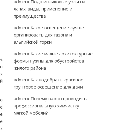
admin
к
Подшипниковые узлы на
лапах: виды, применение и
преимущества
admin
к
Какое освещение лучше
организовать для газона и
альпийской горки
admin
к
Какие малые архитектурные
й.
формы нужны для обустройства
по
жилого района
х
admin
к
Как подобрать красивое
ой
грунтовое освещение для дачи
admin
к
Почему важно проводить
ло
профессиональную химчистку
е
мягкой мебели?
ее
ие
ях