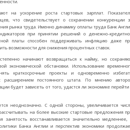
енности.
ют на ускорение роста стартовых зарплат. Показате
яцев, что свидетельствует о сохранении конкуренции 
ния рынка труда. Именно динамику оплаты труда Банк Англ
индикаторов при принятии решений о денежно-кредитн
отной платы способен поддерживать инфляцию даже пр
ить возможности для снижения процентных ставок.
степенно начинают возвращаться к найму, но сохраня
вой экономической обстановки. Использование временно
лнять краткосрочные проекты и одновременно избегат
 с расширением постоянного штата. По мнению авторо
ции будет зависеть от того, удастся ли экономике перейти
тся неоднозначно. С одной стороны, увеличивается чис
 рассчитывать на более высокие стартовые предложения п
я занятость восстанавливается значительно медленнее,
олитики Банка Англии и перспектив экономики продолжа