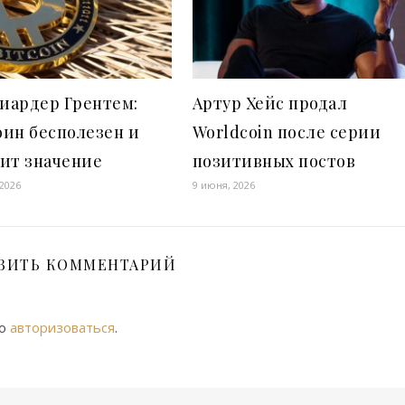
иардер Грентем:
Артур Хейс продал
ин бесполезен и
Worldcoin после серии
ит значение
позитивных постов
 2026
9 июня, 2026
ВИТЬ КОММЕНТАРИЙ
мо
авторизоваться
.