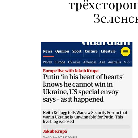
трёхсторон
Зеленс