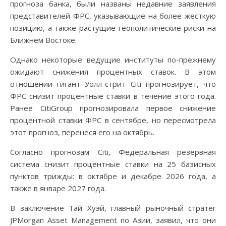
прогноза банка, были названы недавние заявления
представителей ФРС, указывающие на более жесткую
позицию, а также растущие геополитические риски на
Ближнем Востоке.
Однако некоторые ведущие институты по-прежнему
ожидают снижения процентных ставок. В этом
отношении гигант Уолл-стрит Citi прогнозирует, что
ФРС снизит процентные ставки в течение этого года.
Ранее CitiGroup прогнозировала первое снижение
процентной ставки ФРС в сентябре, но пересмотрела
этот прогноз, перенеся его на октябрь.
Согласно прогнозам Citi, Федеральная резервная
система снизит процентные ставки на 25 базисных
пунктов трижды: в октябре и декабре 2026 года, а
также в январе 2027 года.
В заключение Тай Хуэй, главный рыночный стратег
JPMorgan Asset Management по Азии, заявил, что они