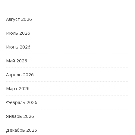
Август 2026
Июль 2026
Июнь 2026
Май 2026
Апрель 2026
Март 2026
Февраль 2026
Январь 2026
Декабрь 2025