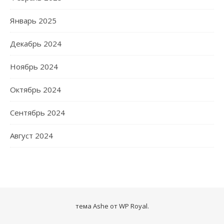
Январь 2025
Декабрь 2024
Ноябрь 2024
Октябрь 2024
Сентябрь 2024
Август 2024
тема Ashe от
WP Royal
.