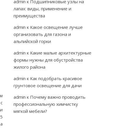
admin
к
Подшипниковые узлы на
лапах: виды, применение и
преимущества
admin
к
Какое освещение лучше
организовать для газона и
альпийской горки
admin
к
Какие малые архитектурные
формы нужны для обустройства
жилого района
admin
к
Как подобрать красивое
грунтовое освещение для дачи
ом
admin
к
Почему важно проводить
 с
профессиональную химчистку
жи
мягкой мебели?
25
та