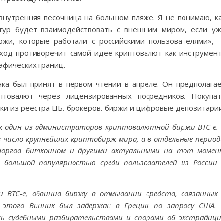
 внутренняя песочница на большом пляже. Я не понимаю, к
нтур будет взаимодействовать с внешним миром, если у
ржи, которые работали с российскими пользователями»,
дход противоречит самой идее криптовалют как инструмен
афических границ.
ка был принят в первом чтении в апреле. Он предполага
иптовалют через лицензированных посредников. Покупа
ки из реестра ЦБ, брокеров, биржи и цифровые депозитарии
ак один из администраторов криптовалютной биржи BTC-e.
 в число крупнейших криптобирж мира, а в отдельные перио
 торгов биткоином и другими актуальными на тот моме
 большой популярностью среди пользователей из России
и BTC-e, обвинив биржу в отмывании средств, связанных
е этого Винник был задержан в Греции по запросу США.
сь судебными разбирательствами и спорами об экстрадиц