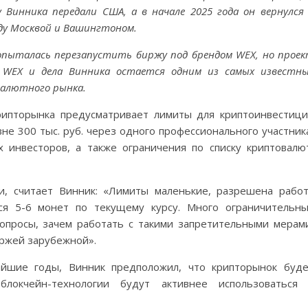
 Винника передали США, а в начале 2025 года он вернулся
ду Москвой и Вашингтоном.
попыталась перезапустить биржу под брендом WEX, но прое
, WEX и дела Винника остается одним из самых известн
валютного рынка.
рипторынка предусматривает лимиты для криптоинвестиц
е 300 тыс. руб. через одного профессионального участник
 инвесторов, а также ограничения по списку криптовалю
и, считает Винник: «Лимиты маленькие, разрешена рабо
ся 5-6 монет по текущему курсу. Много ограничительн
опросы, зачем работать с такими запретительными мерам
иржей зарубежной».
айшие годы, Винник предположил, что крипторынок буд
блокчейн-технологии будут активнее использоваться 