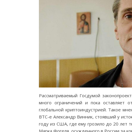
Рассматриваемый Госдумой законопроект
много ограничений и пока оставляет о
глобальной криптоиндустрией. Такое мн
BTC-e Александр Винник, стоявший у исток
году из США, где ему грозило до 20 лет 
Марка Фогеля, осужденного в России за ко