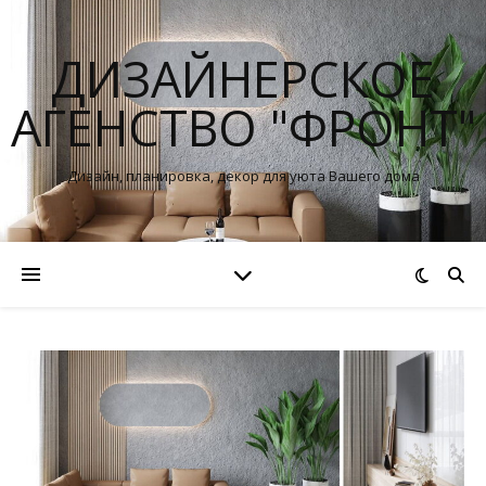
ДИЗАЙНЕРСКОЕ
АГЕНСТВО "ФРОНТ"
Дизайн, планировка, декор для уюта Вашего дома