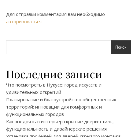
Для отправки комментария вам необходимо
авторизоваться
.
Поиск
Последние записи
Что посмотреть в Нукусе: город искусств и
удивительных открытий
Планирование и благоустройство общественных
территорий: инновации для комфортных и
функциональных городов
Как внедрять в интерьер скрытые двери: стиль,
функциональность и дизайнерские решения
Установка профилей для дверей скрытого монтажа: