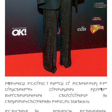
Р®Р»РёСЏ Р’С‹СЃРѕС†РєР°СЏ СЃ РїСЂРёР·РѕРј Р·Р°
СЃРµСЂРёР°Р» СЃРІРѕРµРіРѕ РјСѓР¶Р°
В«РҐСЂРѕРЅРёРєРё СЂСѓСЃСЃРєРѕР№
СЂРµРІРѕР»СЋС†РёРёВ» Р¤РѕС‚Рѕ: Starface.ru
Р’С‚РѕСЂРѕР№ РґРµРЅСЊ РїСЂРµРјРёРё,