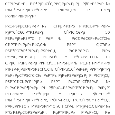
СЃРІРѕРёРј Р·Р°РјРµСЃС‚РёС‚РµР»РµРј РўРёРЅРѕР№
РљР°РЅРґРµР»Р°РєРё Р¤РѕС‚Рѕ: Р Р?Рђ
РќРћР’РћРЎРўР?
РќС‹РЅРµС€РЅРёР№ СЃРµР·РѕРЅ РїРѕСЂР°Р·РёР»
РјР°СЃС€С‚Р°Р±РѕРј: СЃРІС‹С€Рµ 50
РЅРѕРјРёРЅР°С†РёР№ РїСЂРёС€Р»РѕСЃСЊ
СЂР°Р·РґРµР»РёС‚СЊ РЅР° С‚СЂРё
РЅР°РїСЂР°РІР»РµРЅРёСЏ, РїСЂРёР·С‹ РїРѕ
РєРѕС‚РѕСЂС‹Рј РІСЂСѓС‡Р°Р»РёСЃСЊ РІ
С‚РµС‡РµРЅРёРµ РґРІСѓС… РґРЅРµР№. Р­С‚Рѕ РґР°Р»Рѕ
РІРѕР·РјРѕР¶РЅРѕСЃС‚СЊ СЃРІРµС‚СЃРєРёРј РґР°РјР°Рј
Р±Р»РµСЃРЅСѓС‚СЊ РєР°Рє РјРёРЅРёРјСѓРј РґРІСѓРјСЏ
РЅР°СЂСЏРґР°РјРё. РќР° РєСЂР°СЃРЅРѕР№
РґРѕСЂРѕР¶РєРµ РІ РўРµС…РЅРѕРїР°СЂРєРµ РќРўР’
Р±С‹Р»Рё Р·Р°РјРµС‡РµРЅС‹ РўРёРЅР°
РљР°РЅРґРµР»Р°РєРё, Р®Р»РёСЏ Р’С‹СЃРѕС†РєР°СЏ,
Р¤РµРґРѕСЂ Р‘РѕРЅРґР°СЂС‡СѓРє, Р”РјРёС‚СЂРёР№
Р“СѓР±РµСЂРЅРёРµРІ, РџР°РІРµР» Р’РѕР»СЏ Рё