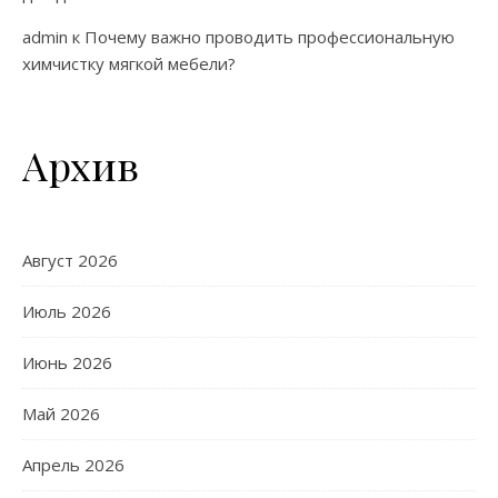
admin
к
Почему важно проводить профессиональную
химчистку мягкой мебели?
Архив
Август 2026
Июль 2026
Июнь 2026
Май 2026
Апрель 2026