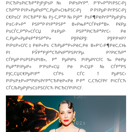
РїСЂРѕРіСЂР°РјРјРѕР№ РіРѕРґР°. Р“Р»Р°РІРЅС‹Рј
СЂР°Р·РІР»РµРєР°С‚РµР»СЊРЅС‹Рј Р·РІРµР·РґРЅС‹Рј
С€РѕСѓ РїСЂР°Р№Рј-С‚Р°Р№РјР° РѕР¶РёРґР°РµРјРѕ
Р±С‹Р»Р° РЅР°Р·РІР°РЅР° В«РњР°СЃРєР°В». РќРµ
РѕСЃС‚Р°Р»СЃСЏ Р±РµР· РЅР°РіСЂР°РґС‹ Рё
С‚РµР»РµРєР°РЅР°Р» РўРќРў: РўР­Р¤Р?
РїРѕР»СѓС‡РёР»Рѕ СЂРµР°Р»РёС‚Рё В«Р’С‹Р¶РёС‚СЊ
РІ РЎР°РјР°СЂРєР°РЅРґРµ. Р?РіСЂР°
СЃРµР·РѕРЅРѕРІВ», Р° РµРіРѕ РІРµРґСѓС‰РёРµ
РџР°РІРµР» Р’РѕР»СЏ Рё Р›СЏР№СЃР°РЅ
РЈС‚СЏС€РµРІР° СЃРѕ СЃС†РµРЅС‹
РїРѕР±Р»Р°РіРѕРґР°СЂРёР»Рё Р·Р° С‚СЂСѓРґ РІСЃСЋ
СЃСЉРµРјРѕС‡РЅСѓСЋ РіСЂСѓРїРїСѓ.