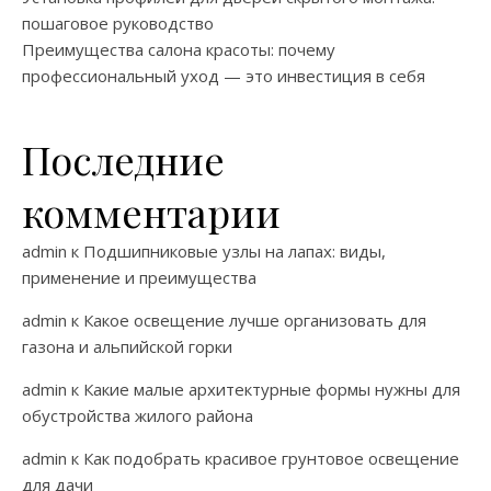
пошаговое руководство
Преимущества салона красоты: почему
профессиональный уход — это инвестиция в себя
Последние
комментарии
admin
к
Подшипниковые узлы на лапах: виды,
применение и преимущества
admin
к
Какое освещение лучше организовать для
газона и альпийской горки
admin
к
Какие малые архитектурные формы нужны для
обустройства жилого района
admin
к
Как подобрать красивое грунтовое освещение
для дачи