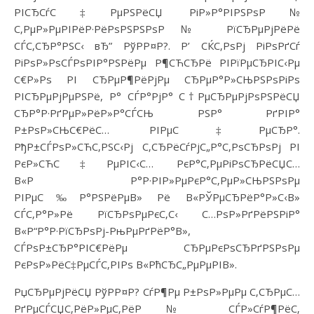
РІСЂСѓС‡РµРЅРёСЏ РіР»Р°РІРЅРѕР№
С‚РµР»РµРІРёР·РёРѕРЅРЅРѕР№ РїСЂРµРјРёРё
СЃС‚СЂР°РЅС‹ вЂ” РўР­Р¤Р?. Р’ СЌС‚РѕРј РіРѕРґСѓ
РіРѕР»РѕСЃРѕРІР°РЅРёРµ Р¶СЋСЂРё РІРїРµСЂРІС‹Рµ
С€Р»Рѕ РІ СЂРµР¶РёРјРµ СЂРµР°Р»СЊРЅРѕРіРѕ
РІСЂРµРјРµРЅРё, Р° СЃР°РјР° С†РµСЂРµРјРѕРЅРёСЏ
СЂР°Р·РґРµР»РёР»Р°СЃСЊ РЅР° РґРІР°
Р±РѕР»СЊС€РёС… РІРµС‡РµСЂР°.
РђР±СЃРѕР»СЋС‚РЅС‹Рј С‚СЂРёСѓРјС„Р°С‚РѕСЂРѕРј РІ
РєР»СЋС‡РµРІС‹С… РєР°С‚РµРіРѕСЂРёСЏС…
В«Р Р°Р·РІР»РµРєР°С‚РµР»СЊРЅРѕРµ
РІРµС‰Р°РЅРёРµВ» Рё В«РЎРµСЂРёР°Р»С‹В»
СЃС‚Р°Р»Рё РїСЂРѕРµРєС‚С‹ С…РѕР»РґРёРЅРіР°
В«Р“Р°Р·РїСЂРѕРј-РњРµРґРёР°В»,
СЃРѕР±СЂР°РІС€РёРµ СЂРµРєРѕСЂРґРЅРѕРµ
РєРѕР»РёС‡РµСЃС‚РІРѕ В«РћСЂС„РµРµРІВ».
РџСЂРµРјРёСЏ РўР­Р¤Р? СѓР¶Рµ Р±РѕР»РµРµ С‚СЂРµС…
РґРµСЃСЏС‚РёР»РµС‚РёР№ СЃР»СѓР¶РёС‚