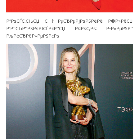
Р“РѕСЃС‚СЊСЏ С†РµСЂРµРјРѕРЅРёРё Р®Р»РёСЏ
Р‘Р°СЂР°РЅРѕРІСЃРєР°СЏ Р¤РѕС‚Рѕ: Р•Р»РµРЅР°
РљРёСЂРёР»РµРЅРєРѕ