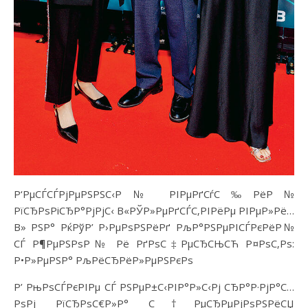
Р‘РµСЃСЃРјРµРЅРЅС‹Р№ РІРµРґСѓС‰РёР№
РїСЂРѕРіСЂР°РјРјС‹ В«РЎР»РµРґСЃС‚РІРёРµ РІРµР»Рё…
В» РЅР° РќРўР’ Р›РµРѕРЅРёРґ РљР°РЅРµРІСЃРєРёР№
СЃ Р¶РµРЅРѕР№ Рё РґРѕС‡РµСЂСЊСЋ Р¤РѕС‚Рѕ:
Р•Р»РµРЅР° РљРёСЂРёР»РµРЅРєРѕ
Р’ РњРѕСЃРєРІРµ СЃ РЅРµР±С‹РІР°Р»С‹Рј СЂР°Р·РјР°С…
РѕРј РїСЂРѕС€Р»Р° С†РµСЂРµРјРѕРЅРёСЏ