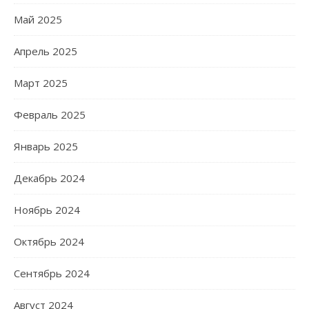
Май 2025
Апрель 2025
Март 2025
Февраль 2025
Январь 2025
Декабрь 2024
Ноябрь 2024
Октябрь 2024
Сентябрь 2024
Август 2024