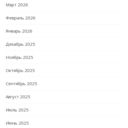
Март 2026
Февраль 2026
Январь 2026
Декабрь 2025
Ноябрь 2025
Октябрь 2025
Сентябрь 2025
Август 2025
Июль 2025
Июнь 2025