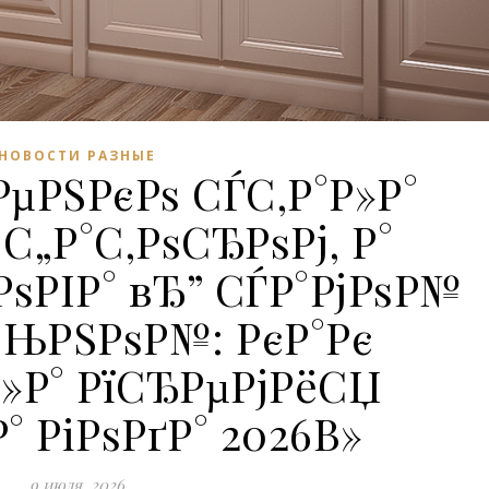
НОВОСТИ РАЗНЫЕ
µРЅРєРѕ СЃС‚Р°Р»Р°
С„Р°С‚РѕСЂРѕРј, Р°
ѕРІР° вЂ” СЃР°РјРѕР№
СЊРЅРѕР№: РєР°Рє
»Р° РїСЂРµРјРёСЏ
° РіРѕРґР° 2026В»
9 июля, 2026