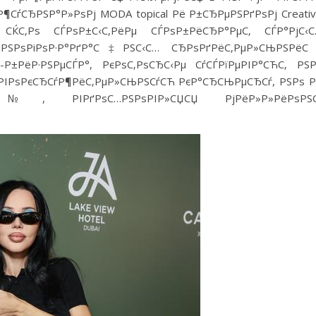
¶СѓСЂРЅР°Р»РѕРј MODA topical Рё Р±СЂРµРЅРґРѕРј Creati
ЌС‚Рѕ СЃРѕР±С‹С‚РёРµ СЃРѕР±РёСЂР°РµС‚ СЃР°РјС‹С
јРЅРѕРіРѕР·Р°РґР°С‡РЅС‹С… СЂРѕРґРёС‚РµР»СЊРЅРёС
-Р±РёР·РЅРµСЃР°, РєРѕС‚РѕСЂС‹Рµ СѓСЃРїРµРІР°СЋС‚ РЅ
ѕРІРѕРєСЂСѓР¶РёС‚РµР»СЊРЅСѓСЋ РєР°СЂСЊРµСЂСѓ, РЅРѕ 
РµР№, РІРґРѕС…РЅРѕРІР»СЏСЏ РјРёР»Р»РёРѕРЅС