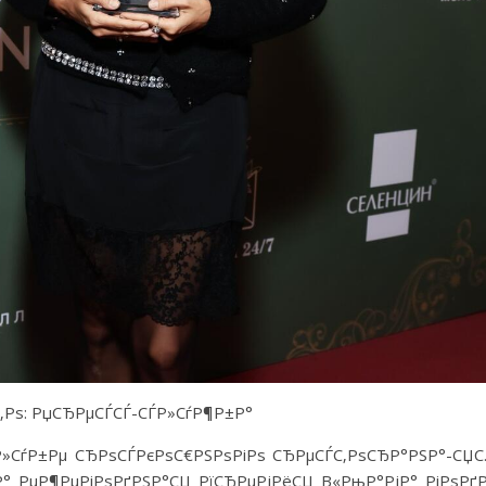
‚Рѕ: РџСЂРµСЃСЃ-СЃР»СѓР¶Р±Р°
Р»СѓР±Рµ СЂРѕСЃРєРѕС€РЅРѕРіРѕ СЂРµСЃС‚РѕСЂР°РЅР°-СЏ
Р° РµР¶РµРіРѕРґРЅР°СЏ РїСЂРµРјРёСЏ В«РњР°РјР° РіРѕРґ