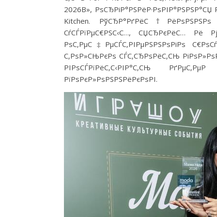
2026В», РѕСЂРіР°РЅРёР·РѕРІР°РЅРЅР°СЏ Р
Kitchen. РўСЂР°РґРёС†РёРѕРЅРЅРѕ С
СѓСЃРїРµС€РЅС‹С…, СЏСЂРєРёС… Рё Р
РѕС‚РµС‡РµСЃС‚РІРµРЅРЅРѕРіРѕ С€РѕСѓ
С‚РѕР»СЊРєРѕ СЃС‚СЂРѕРёС‚СЊ РіРѕР»Р
РІРѕСЃРїРёС‚С‹РІР°С‚СЊ РґРµС‚
РїРѕРєР»РѕРЅРЅРёРєРѕРІ.