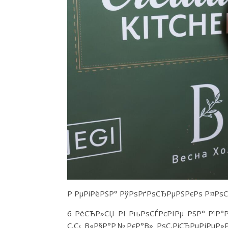
Р РµРіРёРЅР° РўРѕРґРѕСЂРµРЅРєРѕ Р¤РѕС
6 РёСЋР»СЏ РІ РњРѕСЃРєРІРµ РЅР° РїР°
С‚С‹ В«Р§Р°Р№РєР°В» РѕС‚РіСЂРµРјРµР»