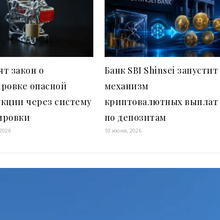
т закон о
Банк SBI Shinsei запустит
ировке опасной
механизм
укции через систему
криптовалютных выплат
ировки
по депозитам
2026
10 июня, 2026