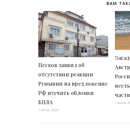
ВАМ ТАК
Зага
Песков заявил об
Австр
отсутствии реакции
Росси
Румынии на предложение
несты
РФ изучить обломки
част
БПЛА
7 июля, 2
1 июня, 2026