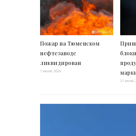
Пожар на Тюменском
Приня
нефтезаводе
блок
ликвидирован
прод
7 июня, 2026
марк
21 июля, 