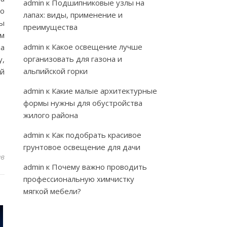
admin
к
Подшипниковые узлы на
по
лапах: виды, применение и
ны
преимущества
ам
admin
к
Какое освещение лучше
на
организовать для газона и
у,
альпийской горки
ей
admin
к
Какие малые архитектурные
формы нужны для обустройства
жилого района
admin
к
Как подобрать красивое
грунтовое освещение для дачи
ев
admin
к
Почему важно проводить
профессиональную химчистку
мягкой мебели?