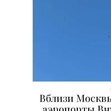
Вблизи Москв
аэропорты Вн