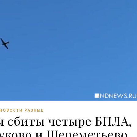
НОВОСТИ РАЗНЫЕ
ы сбиты четыре БПЛА,
уково и Шереметьево