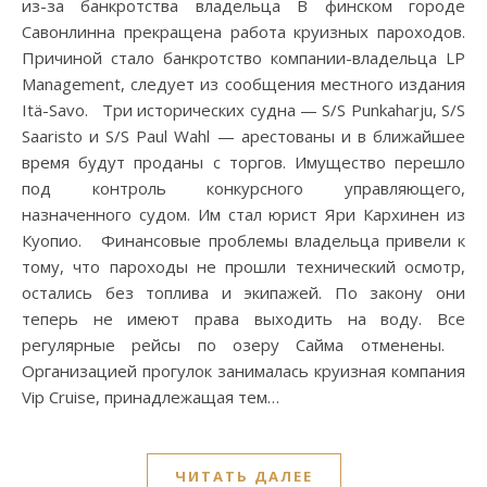
из-за банкротства владельца В финском городе
Савонлинна прекращена работа круизных пароходов.
Причиной стало банкротство компании-владельца LP
Management, следует из сообщения местного издания
Itä-Savo. Три исторических судна — S/S Punkaharju, S/S
Saaristo и S/S Paul Wahl — арестованы и в ближайшее
время будут проданы с торгов. Имущество перешло
под контроль конкурсного управляющего,
назначенного судом. Им стал юрист Яри Кархинен из
Куопио. Финансовые проблемы владельца привели к
тому, что пароходы не прошли технический осмотр,
остались без топлива и экипажей. По закону они
теперь не имеют права выходить на воду. Все
регулярные рейсы по озеру Сайма отменены.
Организацией прогулок занималась круизная компания
Vip Cruise, принадлежащая тем…
ЧИТАТЬ ДАЛЕЕ