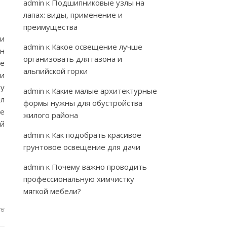
admin
к
Подшипниковые узлы на
лапах: виды, применение и
преимущества
 и
admin
к
Какое освещение лучше
ан
организовать для газона и
е
альпийской горки
чи
зу
admin
к
Какие малые архитектурные
л
формы нужны для обустройства
ые
жилого района
ой
admin
к
Как подобрать красивое
грунтовое освещение для дачи
admin
к
Почему важно проводить
профессиональную химчистку
мягкой мебели?
ев