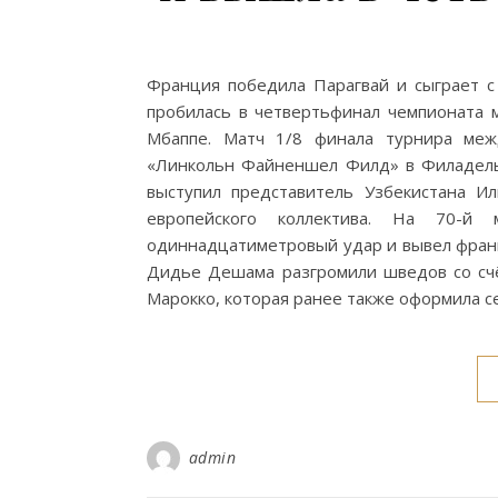
Франция победила Парагвай и сыграет с
пробилась в четвертьфинал чемпионата м
Мбаппе. Матч 1/8 финала турнира ме
«Линкольн Файненшел Филд» в Филадель
выступил представитель Узбекистана Ил
европейского коллектива. На 70-й
одиннадцатиметровый удар и вывел франц
Дидье Дешама разгромили шведов со счё
Марокко, которая ранее также оформила се
admin