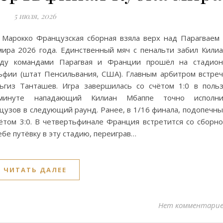
5 июля, 2026
 Марокко Французская сборная взяла верх над Парагваем
ира 2026 года. Единственный мяч с пенальти забил Кили
жду командами Парагвая и Франции прошёл на стадион
фии (штат Пенсильвания, США). Главным арбитром встре
ьгиз Танташев. Игра завершилась со счётом 1:0 в поль
 минуте нападающий Килиан Мбаппе точно исполни
узов в следующий раунд. Ранее, в 1/16 финала, подопечн
том 3:0. В четвертьфинале Франция встретится со сборн
бе путёвку в эту стадию, переиграв…
ЧИТАТЬ ДАЛЕЕ
Нет комментари