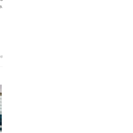
в.
ев