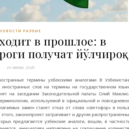
НОВОСТИ РАЗНЫЕ
ходит в прошлое: в
роги получат йўлчироқ
10 июня, 2026
ностранные термины узбекскими аналогами В Узбекиста
 иностранных слов на термины на государственном язык
нят на заседании Законодательной палаты Олий Мажлис
ерминологии, используемой в официальной и повседневн
агаемых замен станет отказ от слова «светофор» в поль
 этого, законопроект затрагивает и другие распространенн
торых предлагаются узбекские аналоги, вошли, в частност
мечается, инициатива направлена на сокращение количест