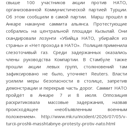
свыше 100 участников акции против НАТО,
организованной Коммунистической партией Турции.
Об этом сообщили в самой партии. Марш прошёл в
Анкаре накануне саммита альянса. Протестующие
собрались на центральной площади Кызылай. Они
скандировали лозунги «Убийца НАТО, убирайся из
страны» и «Нет прохода в НАТО». Полиция применила
слезоточивый газ. Среди задержанных оказались
члены руководства Компартии. В Стамбуле также
прошли акции левых групп, столкновений там
зафиксировано не было, уточняет Reuters. Власти
усилили меры безопасности в столице, запретив
демонстрации и перекрыв часть дорог. Саммит НАТО
пройдёт в Анкаре 7 и 8 июля. Оппозиция
раскритиковала массовые задержания, назвав
происходящее «необъявленным военным
положением». http://www.mk.ru/incident/2026/07/05/v-
turcii-proshli-masshtabnye-protesty-protiv-nato.html