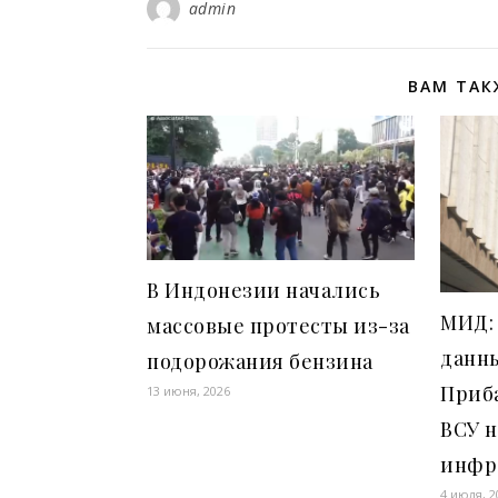
admin
ВАМ ТАК
В Индонезии начались
МИД:
массовые протесты из-за
данн
подорожания бензина
Приб
13 июня, 2026
ВСУ 
инфр
4 июля, 2