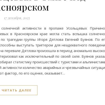
асноярском
17 декабря, 2025
 солнечной активности в пропаже Усольцевых Причин
евых в Красноярском крае могла стать вспышка солнечн
т по трагедии группы Игоря Дятлова Евгений Буянов. По е
способны выступать триггером для неадекватного поведен
я на перевале Дятлова произошла в период аномально высок
теризовал как исключительный по своей силе. Буянов указа
обирал статистику происшествий с туристами и альпинистам
ой активности количество аварийных и чрезвычайных ситуац
от фактор, по его оценке, оказывает…
ЧИТАТЬ ДАЛЕЕ