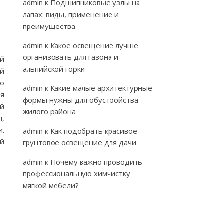
admin
к
Подшипниковые узлы на
лапах: виды, применение и
преимущества
admin
к
Какое освещение лучше
организовать для газона и
ой
альпийской горки
ой
го
admin
к
Какие малые архитектурные
ия
формы нужны для обустройства
ой
жилого района
л,
и.
admin
к
Как подобрать красивое
ий
грунтовое освещение для дачи
admin
к
Почему важно проводить
профессиональную химчистку
мягкой мебели?