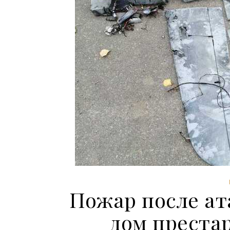
Пожар после ат
дом преста