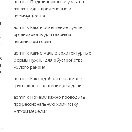
admin
к
Подшипниковые узлы на
лапах: виды, применение и
преимущества
ор
admin
к
Какое освещение лучше
е.
организовать для газона и
х.
альпийской горки
ия
в.
admin
к
Какие малые архитектурные
те
формы нужны для обустройства
ти
жилого района
.
admin
к
Как подобрать красивое
грунтовое освещение для дачи
admin
к
Почему важно проводить
профессиональную химчистку
мягкой мебели?
ев