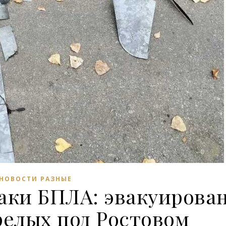
НОВОСТИ РАЗНЫЕ
аки БПЛА: эвакуирова
релых под Ростовом