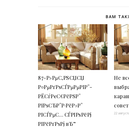
ВАМ ТАК
87-Р»РµС‚РЅСЏСЏ
Не вс
Р¤РµРґРѕСЃРµРµРІР°-
выбра
РЁСѓРєС€РёРЅР°
кара
РїРѕСЂР°Р·РёР»Р°
совет
22 август
РІСЃРµС… СЃРІРѕРёРј
РІРёРґРѕРј вЂ”