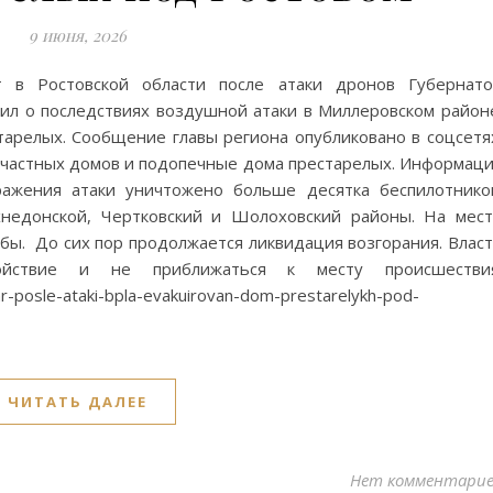
9 июня, 2026
 в Ростовской области после атаки дронов Губернат
л о последствиях воздушной атаки в Миллеровском район
тарелых. Сообщение главы региона опубликовано в соцсетя
 частных домов и подопечные дома престарелых. Информац
ражения атаки уничтожено больше десятка беспилотнико
хнедонской, Чертковский и Шолоховский районы. На мес
бы. До сих пор продолжается ликвидация возгорания. Влас
ойствие и не приближаться к месту происшествия
r-posle-ataki-bpla-evakuirovan-dom-prestarelykh-pod-
ЧИТАТЬ ДАЛЕЕ
Нет комментари