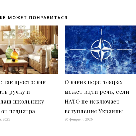
ЖЕ МОЖЕТ ПОНРАВИТЬСЯ
е так просто: как
О каких переговорах
ть ручку и
может идти речь, если
ндаш школьнику —
НАТО не исключает
 от педиатра
вступление Украины
а, 2025
20 февраля, 2026