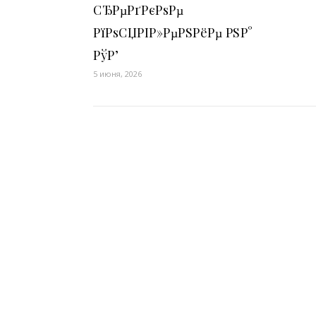
СЂРµРґРєРѕРµ
РїРѕСЏРІР»РµРЅРёРµ РЅР°
РўР’
5 июня, 2026