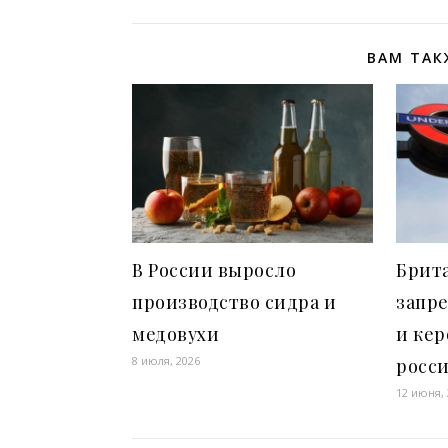
ВАМ ТАК
В России выросло
Брит
производство сидра и
запр
медовухи
и кер
8 июля, 2026
росс
12 июня,