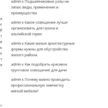
admin
к
Подшипниковые узлы на
лапах: виды, применение и
преимущества
на
admin
к
Какое освещение лучше
и.
организовать для газона и
ой
альпийской горки
ёт
 в
admin
к
Какие малые архитектурные
сь
формы нужны для обустройства
мо
жилого района
ат
admin
к
Как подобрать красивое
ся
грунтовое освещение для дачи
admin
к
Почему важно проводить
профессиональную химчистку
мягкой мебели?
ев