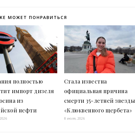
ЖЕ МОЖЕТ ПОНРАВИТЬСЯ
ания полностью
Стала известна
етит импорт дизеля
официальная причина
осина из
смерти 35-летней звезд
ийской нефти
«Клюквенного щербета»
 2026
8 июля, 2026