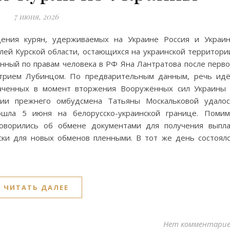
7 июня, 2026
щения курян, удерживаемых на Украине Россия и Украи
ей Курской области, остающихся на украинской территори
нный по правам человека в РФ Яна Лантратова после перв
итрием Лубинцом. По предварительным данным, речь ид
ваченных в момент вторжения Вооружённых сил Украины
тии прежнего омбудсмена Татьяны Москальковой удало
ошла 5 июня на белорусско-украинской границе. Поми
говорились об обмене документами для получения выпл
ски для новых обменов пленными. В тот же день состоял
ЧИТАТЬ ДАЛЕЕ
Нет комментари