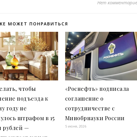
Нет комментари
ЖЕ МОЖЕТ ПОНРАВИТЬСЯ
елать, чтобы
«Роснефть» подписала
шение подъезда к
соглашение о
у году не
сотрудничестве с
улось штрафом в 15
Минобрнауки России
5 июня, 2026
ч рублей —