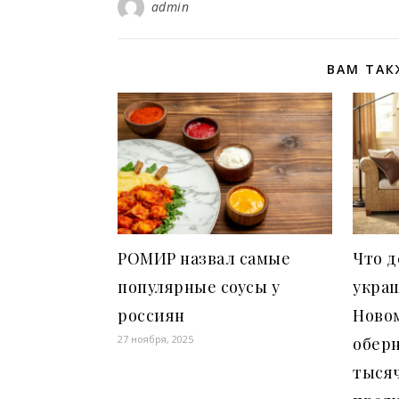
admin
ВАМ ТАК
РОМИР назвал самые
Что д
популярные соусы у
укра
россиян
Новом
27 ноября, 2025
оберн
тыся