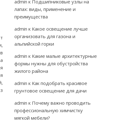
admin
к
Подшипниковые узлы на
лапах: виды, применение и
преимущества
admin
к
Какое освещение лучше
организовать для газона и
нт
альпийской горки
и,
 в
admin
к
Какие малые архитектурные
на
формы нужны для обустройства
ия
жилого района
ая
,
admin
к
Как подобрать красивое
аз
грунтовое освещение для дачи
admin
к
Почему важно проводить
профессиональную химчистку
мягкой мебели?