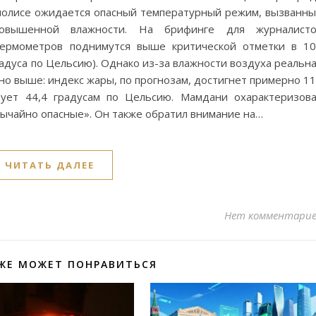
аполисе ожидается опасный температурный режим, вызванн
овышенной влажности. На брифинге для журналисто
 термометров поднимутся выше критической отметки в 1
радуса по Цельсию). Однако из-за влажности воздуха реальн
о выше: индекс жары, по прогнозам, достигнет примерно 1
вует 44,4 градусам по Цельсию. Мамдани охарактеризов
вычайно опасные». Он также обратил внимание на…
ЧИТАТЬ ДАЛЕЕ
Нет комментари
ЖЕ МОЖЕТ ПОНРАВИТЬСЯ