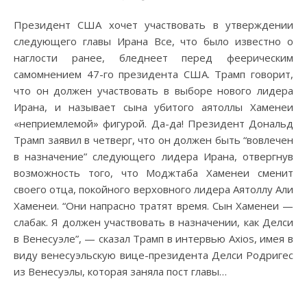
Президент США хочет участвовать в утверждении
следующего главы Ирана Все, что было известно о
наглости ранее, бледнеет перед феерическим
самомнением 47-го президента США. Трамп говорит,
что он должен участвовать в выборе нового лидера
Ирана, и называет сына убитого аятоллы Хаменеи
«неприемлемой» фигурой. Да-да! Президент Дональд
Трамп заявил в четверг, что он должен быть “вовлечен
в назначение” следующего лидера Ирана, отвергнув
возможность того, что Моджтаба Хаменеи сменит
своего отца, покойного верховного лидера Аятоллу Али
Хаменеи. “Они напрасно тратят время. Сын Хаменеи —
слабак. Я должен участвовать в назначении, как Делси
в Венесуэле”, — сказал Трамп в интервью Axios, имея в
виду венесуэльскую вице-президента Делси Родригес
из Венесуэлы, которая заняла пост главы…