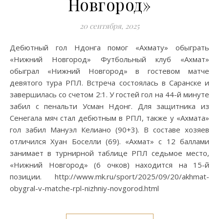
Новгород»
20 сентября, 2025
Дебютный гол Ндонга помог «Ахмату» обыграть
«Нижний Новгород» Футбольный клуб «Ахмат»
обыграл «Нижний Новгород» в гостевом матче
девятого тура РПЛ. Встреча состоялась в Саранске и
завершилась со счетом 2:1. У гостей гол на 44-й минуте
забил с пенальти Усман Ндонг. Для защитника из
Сенегала мяч стал дебютным в РПЛ, также у «Ахмата»
гол забил Мануэл Келиано (90+3). В составе хозяев
отличился Хуан Боселли (69). «Ахмат» с 12 баллами
занимает в турнирной таблице РПЛ седьмое место,
«Нижний Новгород» (6 очков) находится на 15-й
позиции. http://www.mk.ru/sport/2025/09/20/akhmat-
obygral-v-matche-rpl-nizhniy-novgorod.html