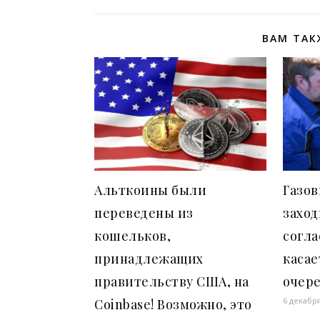
ВАМ ТАК
Альткоины были
Газо
переведены из
заход
кошельков,
согла
принадлежащих
касае
правительству США, на
очер
6 декабря
Coinbase! Возможно, это