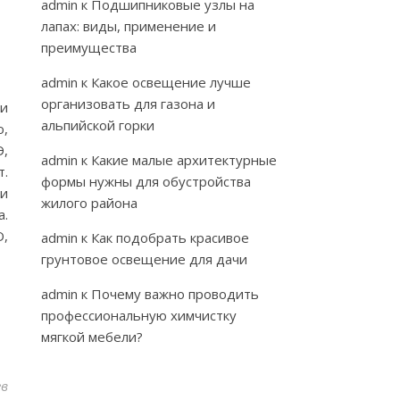
admin
к
Подшипниковые узлы на
лапах: виды, применение и
преимущества
admin
к
Какое освещение лучше
организовать для газона и
 и
альпийской горки
о,
Э,
admin
к
Какие малые архитектурные
т.
формы нужны для обустройства
 и
жилого района
а.
О,
admin
к
Как подобрать красивое
грунтовое освещение для дачи
admin
к
Почему важно проводить
профессиональную химчистку
мягкой мебели?
ев