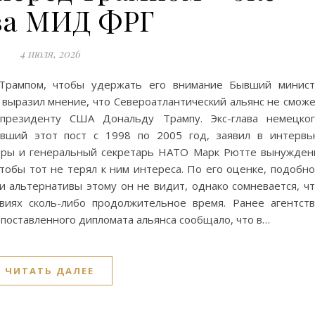
ва МИД ФРГ
4 июля, 2026
Трампом, чтобы удержать его внимание Бывший минист
ыразил мнение, что Североатлантический альянс не смож
 президенту США Дональду Трампу. Экс-глава немецко
авший этот пост с 1998 по 2005 год, заявил в интерв
деры и генеральный секретарь НАТО Марк Рютте вынужде
тобы тот не терял к ним интереса. По его оценке, подобн
 альтернативы этому он не видит, однако сомневается, ч
виях сколь-либо продолжительное время. Ранее агентст
опоставленного дипломата альянса сообщало, что в…
ЧИТАТЬ ДАЛЕЕ