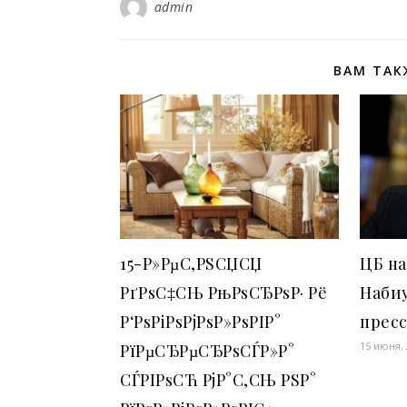
admin
ВАМ ТАК
15-Р»РµС‚РЅСЏСЏ
ЦБ на
РґРѕС‡СЊ РњРѕСЂРѕР· Рё
Наби
Р‘РѕРіРѕРјРѕР»РѕРІР°
прес
15 июня,
РїРµСЂРµСЂРѕСЃР»Р°
СЃРІРѕСЋ РјР°С‚СЊ РЅР°