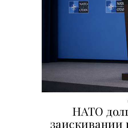
НАТО долг
заискивании 